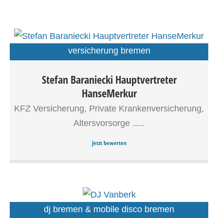
versicherung bremen
Stefan Baraniecki Hauptvertreter
hr Ansprechpartner in Bremen für alle
HanseMerkur
Versicherungsfragen: Stefan Baraniecki, HanseMerkur-
Hauptvertreter.
KFZ Versicherung, Private Krankenversicherung,
Altersvorsorge .....
Jetzt bewerten
dj bremen & mobile disco bremen