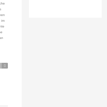
äche
s
emen
e im
nte
he
 an