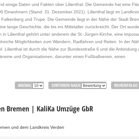
ind einige Daten und Fakten über Lilienthal: Die Gemeinde hat eine Fl
 Einwohnern (Stand: 31. Dezember 2021). Lilienthal liegt im Landkrei
, Falkenberg und Trupe. Die Gemeinde liegt in der Nähe der Stadt Br
e lange Geschichte, die bis ins Mittelalter zurückreicht. Der Ort wurd
in Lilienthal gehört unter anderem die St.-Jürgen-Kirche, eine imposa
hlreiche Möglichkeiten zum Wandern, Radfahren und Reiten. In der Nä
el. Lilienthal ist durch die Nähe zur Bundesstraße 6 und die Anbindung
Vereine und Organisationen, darunter einen Fußballverein, einen
ANZAHL:
SORTIEREN NACH:
REIHENFOLGE:
n Bremen | KaliKa Umzüge GbR
men und dem Landkreis Verden