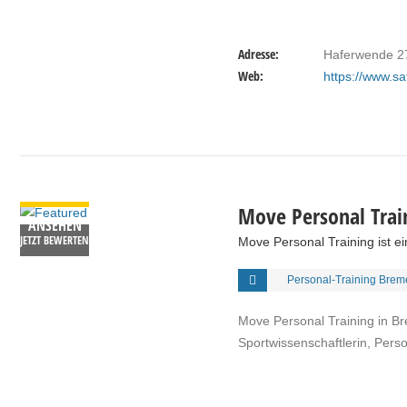
Adresse:
Haferwende 2
Web:
https://www.sa
DETAILS
Move Personal Trai
ANSEHEN
JETZT BEWERTEN
Move Personal Training ist e
Personal-Training Brem
Move Personal Training in Br
Sportwissenschaftlerin, Perso