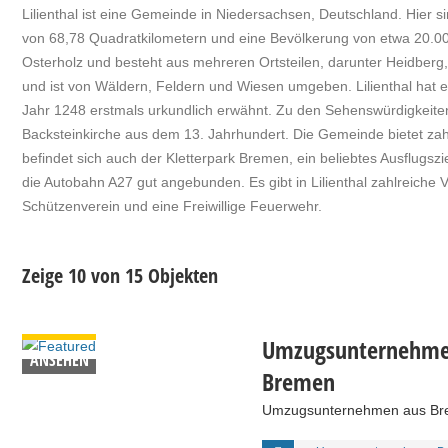
Lilienthal ist eine Gemeinde in Niedersachsen, Deutschland. Hier s
von 68,78 Quadratkilometern und eine Bevölkerung von etwa 20.000
Osterholz und besteht aus mehreren Ortsteilen, darunter Heidberg
und ist von Wäldern, Feldern und Wiesen umgeben. Lilienthal hat ein
Jahr 1248 erstmals urkundlich erwähnt. Zu den Sehenswürdigkeiten 
Backsteinkirche aus dem 13. Jahrhundert. Die Gemeinde bietet za
befindet sich auch der Kletterpark Bremen, ein beliebtes Ausflugszi
die Autobahn A27 gut angebunden. Es gibt in Lilienthal zahlreiche 
Schützenverein und eine Freiwillige Feuerwehr.
Zeige 10 von 15 Objekten
DETAILS
Umzugsunternehme
ANSEHEN
Bremen
Umzugsunternehmen aus Bre