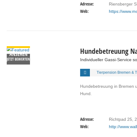
Adresse:
Riensberger S
Web:
https://www.mo
DETAILS
Hundebetreuung N
ANSEHEN
JETZT BEWERTEN
Individueller Gassi-Service 
Tierpension Bremen & 
Hundebetreuung in Bremen und
Hund.
Adresse:
Richtpad 25, 2
Web:
http://www.wa