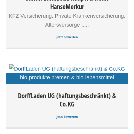
HanseMerkur
Versicherungsfragen: Stefan Baraniecki, HanseMerkur-
Hauptvertreter.
KFZ Versicherung, Private Krankenversicherung,
Altersvorsorge .....
Jetzt bewerten
bio-produkte bremen & bio-lebensmittel
bremen
DorffLaden UG (haftungsbeschränkt) &
DorffLaden in Bremen. Bio-Lebensmittel mit regionaler
Co.KG
Obst- und Gemüseauswahl, Käsetresen, Bäckertheke u.
vielen Produkten für einen nachhaltigen Lebensstil.
Jetzt bewerten