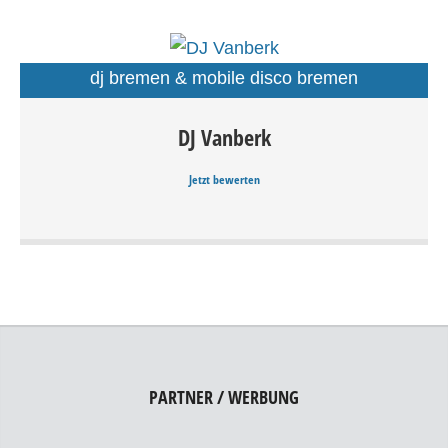
dj bremen & mobile disco bremen
DJ Vanberk
DJ Vanberk Delmenhorst u. Bremen für Ihre
Veranstaltungen. Langjährige Erfahrung sowie Musik- u.
Jetzt bewerten
Lichttechnik für die richtige Stimmung, ob Hochzeiten,
Firmenfeiern, Geburtstage oder Events.
PARTNER / WERBUNG