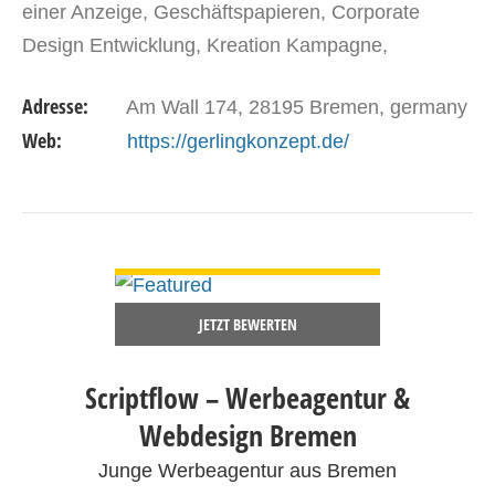
einer Anzeige, Geschäftspapieren, Corporate
Design Entwicklung, Kreation Kampagne,
Webdesign oder Messegestaltung beraten wir Sie
Adresse:
Am Wall 174, 28195 Bremen, germany
rund um Ihren…
Web:
https://gerlingkonzept.de/
DETAILS ANSEHEN
JETZT BEWERTEN
Scriptflow – Werbeagentur &
Webdesign Bremen
Junge Werbeagentur aus Bremen