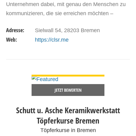
Unternehmen dabei, mit genau den Menschen zu
kommunizieren, die sie erreichen möchten –
nachhaltig und wirksam. Nah sein, echt sein, be
Adresse:
Sielwall 54, 28203 Bremen
closer
Web:
https://clsr.me
DETAILS ANSEHEN
JETZT BEWERTEN
Schutt u. Asche Keramikwerkstatt
Töpferkurse Bremen
Töpferkurse in Bremen