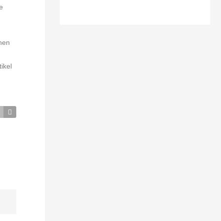
e
änen
ikel