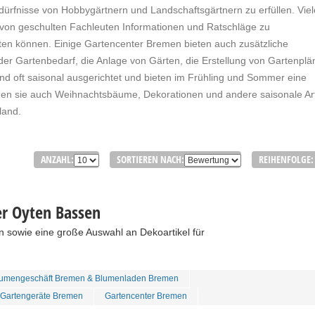
dürfnisse von Hobbygärtnern und Landschaftsgärtnern zu erfüllen. Viel
von geschulten Fachleuten Informationen und Ratschläge zu
lten können. Einige Gartencenter Bremen bieten auch zusätzliche
oder Gartenbedarf, die Anlage von Gärten, die Erstellung von Gartenpl
d oft saisonal ausgerichtet und bieten im Frühling und Sommer eine
en sie auch Weihnachtsbäume, Dekorationen und andere saisonale Art
land.
ANZAHL:
SORTIEREN NACH:
REIHENFOLGE:
er Oyten Bassen
 sowie eine große Auswahl an Dekoartikel für
umengeschäft Bremen & Blumenladen Bremen
 Gartengeräte Bremen
Gartencenter Bremen