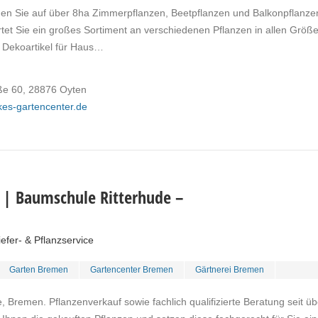
den Sie auf über 8ha Zimmerpflanzen, Beetpflanzen und Balkonpflanze
et Sie ein großes Sortiment an verschiedenen Pflanzen in allen Größ
 Dekoartikel für Haus…
aße 60, 28876 Oyten
ckes-gartencenter.de
| Baumschule Ritterhude –
efer- & Pflanzservice
Garten Bremen
Gartencenter Bremen
Gärtnerei Bremen
 Bremen. Pflanzenverkauf sowie fachlich qualifizierte Beratung seit üb