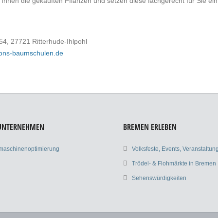
 Ihnen die gekauften Pflanzen und setzen diese fachgerecht für Sie ein
54, 27721 Ritterhude-Ihlpohl
rons-baumschulen.de
 UNTERNEHMEN
BREMEN ERLEBEN
maschinenoptimierung
Volksfeste, Events, Veranstaltu
Trödel- & Flohmärkte in Bremen
Sehenswürdigkeiten