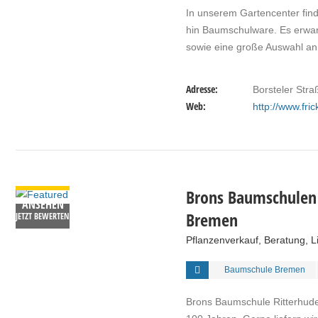
In unserem Gartencenter fin
hin Baumschulware. Es erwart
sowie eine große Auswahl an
Adresse:
Borsteler Str
Web:
http://www.fri
DETAILS
Brons Baumschulen 
ANSEHEN
Bremen
JETZT BEWERTEN
Pflanzenverkauf, Beratung, Li
Baumschule Bremen
Brons Baumschule Ritterhude,