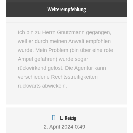
Weiterempfehlung
Ich bin zu Herrn Gnutzmann gegangen,
weil er durch meinen Anwalt empfohlen
wurde. Mein Problem (bin über eine rote
Ampel gefahren) wurde sogar
rückwirkend gelöst. Die Agentur kann
verschiedene Rechtsstreitigkeiten
rückwärts abwickeln.
L. Reizig
2. April 2024
0:49