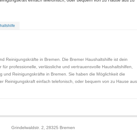
Reinigungskraft einfach telefonisch, oder bequem von zu Hause aus zu
altshilfe
nd Reinigungskräfte in Bremen. Die Bremer Haushaltshilfe ist dein
r für professionelle, verlässliche und vertrauensvolle Haushaltshilfen,
 und Reinigungskräfte in Bremen. Sie haben die Möglichkeit die
der Reinigungskraft einfach telefonisch, oder bequem von zu Hause aus
Grindelwaldstr. 2, 28325 Bremen