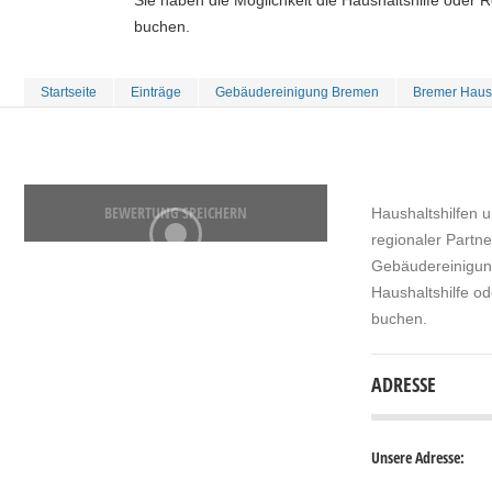
Sie haben die Möglichkeit die Haushaltshilfe oder 
buchen.
Startseite
Einträge
Gebäudereinigung Bremen
Bremer Haush
BEWERTUNG SPEICHERN
Haushaltshilfen u
regionaler Partne
Gebäudereinigung
Haushaltshilfe o
buchen.
ADRESSE
Unsere Adresse: