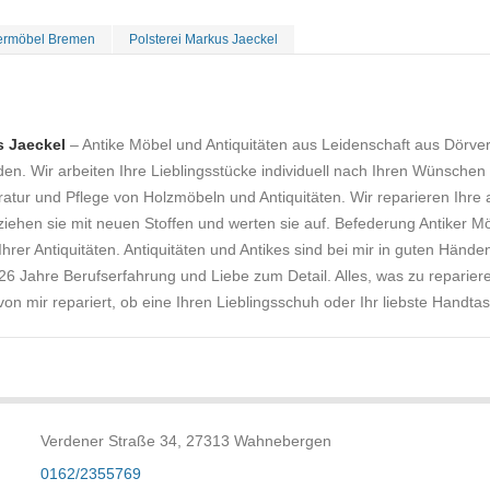
termöbel Bremen
Polsterei Markus Jaeckel
s Jaeckel
– Antike Möbel und Antiquitäten aus Leidenschaft aus Dörve
en. Wir arbeiten Ihre Lieblingsstücke individuell nach Ihren Wünschen
atur und Pflege von Holzmöbeln und Antiquitäten. Wir reparieren Ihre 
ziehen sie mit neuen Stoffen und werten sie auf. Befederung Antiker M
hrer Antiquitäten. Antiquitäten und Antikes sind bei mir in guten Händen
26 Jahre Berufserfahrung und Liebe zum Detail. Alles, was zu reparier
von mir repariert, ob eine Ihren Lieblingsschuh oder Ihr liebste Handtas
Verdener Straße 34, 27313 Wahnebergen
0162/2355769