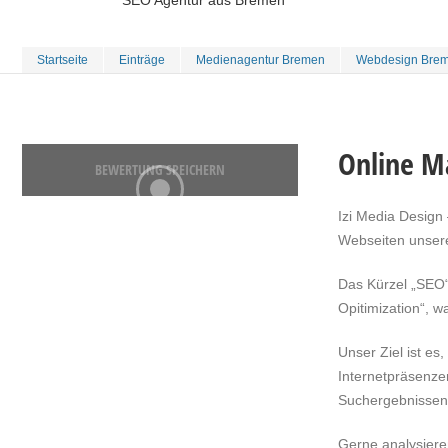
SEO Agentur aus Bremen
Startseite
Einträge
Medienagentur Bremen
Webdesign Bre
Online M
BEWERTUNG SPEICHERN
Izi Media Design
Webseiten unsere
Das Kürzel „SEO“
Opitimization“, 
Unser Ziel ist es
Internetpräsenze
Suchergebnissen 
Gerne analysiere