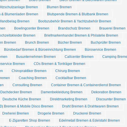
dsport Bremen
Bistro Bremen
Blech Bremen & Blechwaren Bremen
Blitzschutzanlage Bremen
Blumen Bremen
n & Blumenladen Bremen
Blutspende Bremen & Blutbank Bremen
Wandbelag Bremen
Bootszubehör Bremen & Yachtzubehör Bremen
emen
Bowlingcenter Bremen
Brandschutz Bremen
Brauerei Bremen
chzeitskleider Bremen
Briefmarkenhandel Bremen & Philatelie Bremen
ren Bremen
Brunch Bremen
Bücher Bremen
Buchprüfer Bremen
Bürobedarf Bremen & Büroeinrichtung Bremen
Büroservice Bremen
remen
Busunternehmen Bremen
Callcenter Bremen
Camping Brem
yservice Bremen
CDs Bremen & Tonträger Bremen
en
Chiropraktiker Bremen
Chirurg Bremen
Bremen
Coaching Bremen
Cocktailbar Bremen
en
Consulting Bremen
Container Bremen & Containerdienst Bremen
Dachdecker Bremen
Damenbekleidung Bremen
Dekoration Bremen
Deutsche Küche Bremen
Direktmarketing Bremen
Discounter Bremen
Dj Bremen & Mobile Disco Bremen
Draht Bremen & Drahtwaren Bremen
Dreherei Bremen
Drogerie Bremen
Druckerei Bremen
n
E-Zigaretten Shop Bremen
Edelmetall Bremen & Edelstahl Bremen