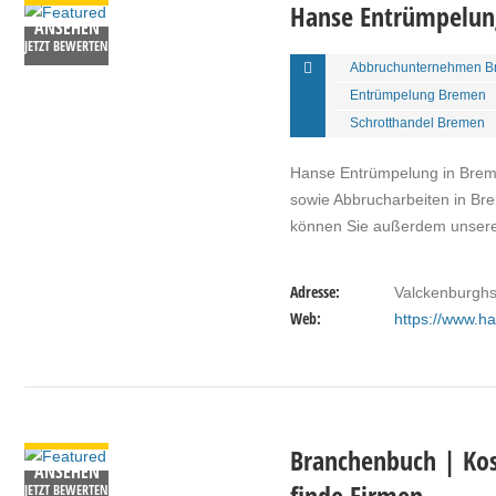
Hanse Entrümpelu
ANSEHEN
JETZT BEWERTEN
Abbruchunternehmen B
Entrümpelung Bremen
Schrotthandel Bremen
Hanse Entrümpelung in Breme
sowie Abbrucharbeiten in Br
können Sie außerdem unser
Adresse:
Valckenburgh
Web:
https://www.h
DETAILS
Branchenbuch | Kos
ANSEHEN
finde Firmen
JETZT BEWERTEN