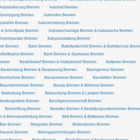
 Autolackierung Bremen
Automat Bremen
utoreinigung Bremen
Autoreifen Bremen
tozubehör Bremen
Autovermietung Bremen
& Schrottplatz Bremen
Autowaschanlage Bremen & Autowäsche Bremen
 Autoreparatur Bremen
Babyausstattung Bremen
rei Bremen
Bahn Bremen
Ballettunterricht Bremen & Ballettschule Brem
ißluftballon Bremen
Bank Bremen & Sparkasse Bremen
Bremen
Bastelbedarf Bremen & Hobbybedarf Bremen
Batterien Bremen
Bauberatung Bremen & Bauplanung Bremen
Bauingenieur Bremen
Baumschule Bremen
Bausparkasse Bremen
Baustatiker Bremen
Bauunternehmen Bremen
Beauty Bremen & Wellness Bremen
Bekleidung Bremen
Beleuchtung Bremen & Lampen Bremen
Beratungsstelle Bremen
Berufsgenossenschaft Bremen
Beschriftung Bremen
Bestatter Bremen & Bestattungsunternehmen Breme
n & Betonverarbeitung Bremen
Bett Bremen & Bettwaren Bremen
Bier Bremen
Biergarten Bremen
Bilderrahmen Bremen
dhauerei Bremen
Bildungseinrichtungen Bremen