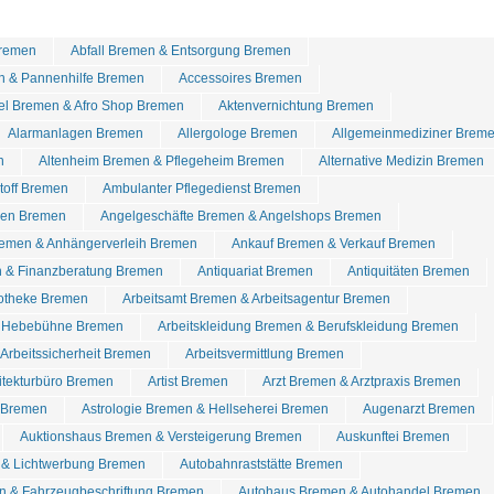
remen
Abfall Bremen & Entsorgung Bremen
n & Pannenhilfe Bremen
Accessoires Bremen
tel Bremen & Afro Shop Bremen
Aktenvernichtung Bremen
Alarmanlagen Bremen
Allergologe Bremen
Allgemeinmediziner Brem
n
Altenheim Bremen & Pflegeheim Bremen
Alternative Medizin Bremen
stoff Bremen
Ambulanter Pflegedienst Bremen
den Bremen
Angelgeschäfte Bremen & Angelshops Bremen
emen & Anhängerverleih Bremen
Ankauf Bremen & Verkauf Bremen
 & Finanzberatung Bremen
Antiquariat Bremen
Antiquitäten Bremen
otheke Bremen
Arbeitsamt Bremen & Arbeitsagentur Bremen
& Hebebühne Bremen
Arbeitskleidung Bremen & Berufskleidung Bremen
Arbeitssicherheit Bremen
Arbeitsvermittlung Bremen
itekturbüro Bremen
Artist Bremen
Arzt Bremen & Arztpraxis Bremen
l Bremen
Astrologie Bremen & Hellseherei Bremen
Augenarzt Bremen
Auktionshaus Bremen & Versteigerung Bremen
Auskunftei Bremen
& Lichtwerbung Bremen
Autobahnraststätte Bremen
n & Fahrzeugbeschriftung Bremen
Autohaus Bremen & Autohandel Bremen