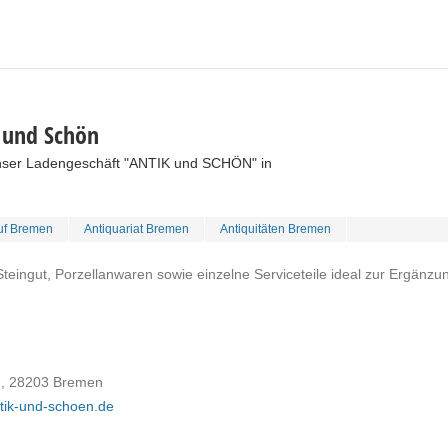
 und Schön
nser Ladengeschäft "ANTIK und SCHÖN" in
uf Bremen
Antiquariat Bremen
Antiquitäten Bremen
Steingut, Porzellanwaren sowie einzelne Serviceteile ideal zur Ergänzu
7, 28203 Bremen
ntik-und-schoen.de