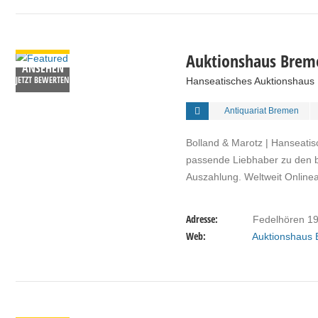
DETAILS
Auktionshaus Brem
ANSEHEN
JETZT BEWERTEN
Hanseatisches Auktionshaus
Antiquariat Bremen
Bolland & Marotz | Hanseati
passende Liebhaber zu den be
Auszahlung. Weltweit Online
Adresse:
Fedelhören 1
Web:
Auktionshaus
DETAILS