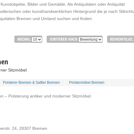
 Kunstobjekte, Bilder und
Gemälde
. Als Antiquitäten oder Antiquität
tlerischen oder kunsthandwerklichen Hintergrund die je nach Stilricht
ntiquitäten Bremen und Umland suchen und finden.
ANZAHL:
SORTIEREN NACH:
REIHENFOLGE:
men
ner Sitzmöbel.
Polsterer Bremen & Sattler Bremen
Polstermöbel Bremen
en – Polsterung antiker und moderner Sitzmöbel.
erstr. 24, 28307 Bremen