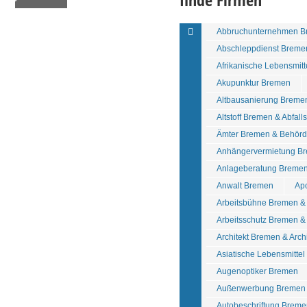
Abbruchunternehmen B
Abschleppdienst Breme
Afrikanische Lebensmit
Akupunktur Bremen
Altbausanierung Breme
Altstoff Bremen & Abfall
Ämter Bremen & Behör
Anhängervermietung Br
Anlageberatung Bremen
Anwalt Bremen
Ap
Arbeitsbühne Bremen 
Arbeitsschutz Bremen & 
Architekt Bremen & Arch
Asiatische Lebensmitte
Augenoptiker Bremen
Außenwerbung Bremen 
Autobeschriftung Breme