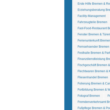
Erste Hilfe Bremen & R
Erziehungsberatung Br
Facility-Management
Fahrzeugteile Bremen
Fast-Food-Restaurant 
Fenster Bremen & Türe
Ferienunterkunft Breme
Fernsehsender Bremen
Festhalle Bremen & Pa
Finanzdienstleistung B
Fischgeschäft Bremen 
Flechtwaren Bremen &
Fliesenhandel Bremen
Folierung Bremen & Ca
Fortbildung Bremen & W
Fotograf Bremen
F
Fremdenverkehrsamt B
Fußpflege Bremen & Po