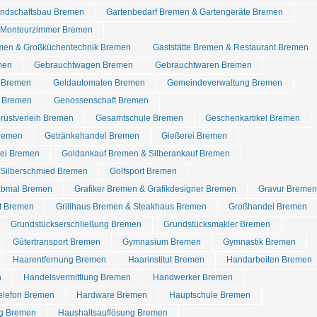
ndschaftsbau Bremen
Gartenbedarf Bremen & Gartengeräte Bremen
 Monteurzimmer Bremen
men & Großküchentechnik Bremen
Gaststätte Bremen & Restaurant Bremen
men
Gebrauchtwagen Bremen
Gebrauchtwaren Bremen
d Bremen
Geldautomaten Bremen
Gemeindeverwaltung Bremen
 Bremen
Genossenschaft Bremen
rüstverleih Bremen
Gesamtschule Bremen
Geschenkartikel Bremen
Bremen
Getränkehandel Bremen
Gießerei Bremen
rei Bremen
Goldankauf Bremen & Silberankauf Bremen
Silberschmied Bremen
Golfsport Bremen
abmal Bremen
Grafiker Bremen & Grafikdesigner Bremen
Gravur Bremen
t Bremen
Grillhaus Bremen & Steakhaus Bremen
Großhandel Bremen
Grundstückserschließung Bremen
Grundstücksmakler Bremen
Gütertransport Bremen
Gymnasium Bremen
Gymnastik Bremen
Haarentfernung Bremen
Haarinstitut Bremen
Handarbeiten Bremen
n
Handelsvermittlung Bremen
Handwerker Bremen
elefon Bremen
Hardware Bremen
Hauptschule Bremen
g Bremen
Haushaltsauflösung Bremen