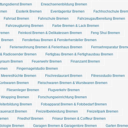
ettungsdienst Bremen
Erwachsenenbildung Bremen
emen
Esoterik Bremen
Eventagentur Bremen
Fachhochschule Bre
Fahrrad Bremen
Fahrschule Bremen
Fahrzeugaufbereitung Bremen
Fahrzeugtuning Bremen
Farbe Bremen & Lack Bremen
Bremen
Feinkost Bremen & Delikatessen Bremen
Feng Shui Bremen
n Bremen
Fensterbau Bremen & Fensterhersteller Bremen
n
Ferienwohnung Bremen & Ferienhaus Bremen
Fernsehreparatur Brem
 & Radiosender Bremen
Fertigbau Bremen & Fertighausbau Bremen
rtyraum Bremen
Feuerwehr Bremen
Finanzamt Bremen
remen
Fingernagelstudio Bremen
& Meeresfrüchte Bremen
Fischrestaurant Bremen
Fitnessstudio Bremen
 Korbwaren Bremen
Fleischwaren Bremen & Wurstwaren Bremen
Fliesenleger Bremen
Flugverkehr Bremen
r Wrapping Bremen
Forschungseinrichtung Bremen
eiterbildung Bremen
Fotoapparat Bremen & Fotobedarf Bremen
rauenarzt Bremen
Freizeitbekleidung Bremen
Freizeitpark Bremen
remen
Friedhof Bremen
Friseur Bremen & Coiffeur Bremen
dologie Bremen
Garagen Bremen & Garagentore Bremen
Garten Breme