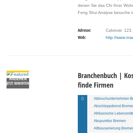
denen Sie das Chi Ihrer Wohn
Feng Shui Analyse besuche i
Adresse:
Calvinstr. 12
Web:
http://www.mar
DETAILS
Branchenbuch | Kos
ANSEHEN
finde Firmen
JETZT BEWERTEN
Abbruchunternehmen B
Abschleppdienst Breme
Afrikanische Lebensmit
Akupunktur Bremen
Altbausanierung Breme