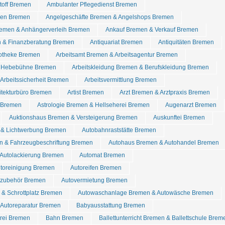
stoff Bremen
Ambulanter Pflegedienst Bremen
den Bremen
Angelgeschäfte Bremen & Angelshops Bremen
emen & Anhängerverleih Bremen
Ankauf Bremen & Verkauf Bremen
 & Finanzberatung Bremen
Antiquariat Bremen
Antiquitäten Bremen
otheke Bremen
Arbeitsamt Bremen & Arbeitsagentur Bremen
& Hebebühne Bremen
Arbeitskleidung Bremen & Berufskleidung Bremen
Arbeitssicherheit Bremen
Arbeitsvermittlung Bremen
itekturbüro Bremen
Artist Bremen
Arzt Bremen & Arztpraxis Bremen
l Bremen
Astrologie Bremen & Hellseherei Bremen
Augenarzt Bremen
Auktionshaus Bremen & Versteigerung Bremen
Auskunftei Bremen
& Lichtwerbung Bremen
Autobahnraststätte Bremen
n & Fahrzeugbeschriftung Bremen
Autohaus Bremen & Autohandel Bremen
 Autolackierung Bremen
Automat Bremen
utoreinigung Bremen
Autoreifen Bremen
tozubehör Bremen
Autovermietung Bremen
& Schrottplatz Bremen
Autowaschanlage Bremen & Autowäsche Bremen
 Autoreparatur Bremen
Babyausstattung Bremen
rei Bremen
Bahn Bremen
Ballettunterricht Bremen & Ballettschule Brem