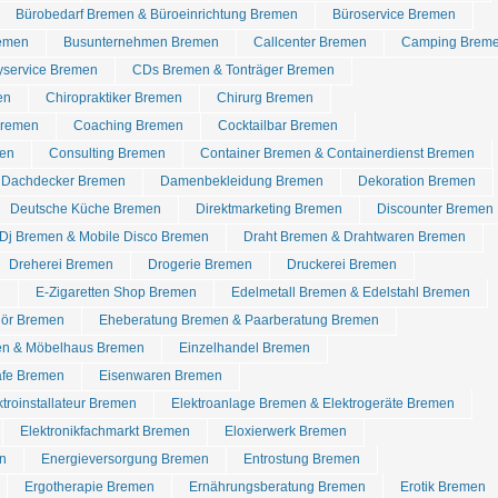
Bürobedarf Bremen & Büroeinrichtung Bremen
Büroservice Bremen
remen
Busunternehmen Bremen
Callcenter Bremen
Camping Brem
yservice Bremen
CDs Bremen & Tonträger Bremen
en
Chiropraktiker Bremen
Chirurg Bremen
Bremen
Coaching Bremen
Cocktailbar Bremen
en
Consulting Bremen
Container Bremen & Containerdienst Bremen
Dachdecker Bremen
Damenbekleidung Bremen
Dekoration Bremen
Deutsche Küche Bremen
Direktmarketing Bremen
Discounter Bremen
Dj Bremen & Mobile Disco Bremen
Draht Bremen & Drahtwaren Bremen
Dreherei Bremen
Drogerie Bremen
Druckerei Bremen
n
E-Zigaretten Shop Bremen
Edelmetall Bremen & Edelstahl Bremen
hör Bremen
Eheberatung Bremen & Paarberatung Bremen
en & Möbelhaus Bremen
Einzelhandel Bremen
afe Bremen
Eisenwaren Bremen
ktroinstallateur Bremen
Elektroanlage Bremen & Elektrogeräte Bremen
Elektronikfachmarkt Bremen
Eloxierwerk Bremen
n
Energieversorgung Bremen
Entrostung Bremen
Ergotherapie Bremen
Ernährungsberatung Bremen
Erotik Bremen