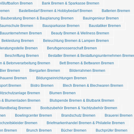
ißluftballon Bremen
Bank Bremen & Sparkasse Bremen
Bremen
Bastelbedarf Bremen & Hobbybedarf Bremen
Batterien Bremen
Bauberatung Bremen & Bauplanung Bremen
Bauingenieur Bremen
Baumschule Bremen
Bausparkasse Bremen
Baustatiker Bremen
Bauunternehmen Bremen
Beauty Bremen & Wellness Bremen
Bekleidung Bremen
Beleuchtung Bremen & Lampen Bremen
Beratungsstelle Bremen
Berufsgenossenschaft Bremen
Beschriftung Bremen
Bestatter Bremen & Bestattungsunternehmen Breme
n & Betonverarbeitung Bremen
Bett Bremen & Bettwaren Bremen
Bier Bremen
Biergarten Bremen
Bilderrahmen Bremen
dhauerei Bremen
Bildungseinrichtungen Bremen
dsport Bremen
Bistro Bremen
Blech Bremen & Blechwaren Bremen
Blitzschutzanlage Bremen
Blumen Bremen
n & Blumenladen Bremen
Blutspende Bremen & Blutbank Bremen
Wandbelag Bremen
Bootszubehör Bremen & Yachtzubehör Bremen
emen
Bowlingcenter Bremen
Brandschutz Bremen
Brauerei Bremen
chzeitskleider Bremen
Briefmarkenhandel Bremen & Philatelie Bremen
ren Bremen
Brunch Bremen
Bücher Bremen
Buchprüfer Bremen