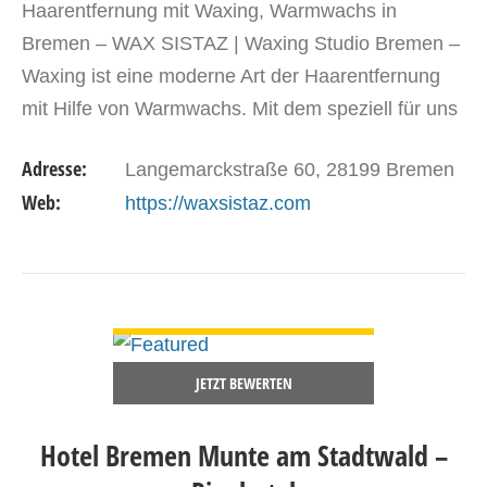
Haarentfernung mit Waxing, Warmwachs in
Bremen – WAX SISTAZ | Waxing Studio Bremen –
Waxing ist eine moderne Art der Haarentfernung
mit Hilfe von Warmwachs. Mit dem speziell für uns
entwickelten Warmwachs werden die Körperhaare
Adresse:
Langemarckstraße 60, 28199 Bremen
samt…
Web:
https://waxsistaz.com
DETAILS ANSEHEN
JETZT BEWERTEN
Hotel Bremen Munte am Stadtwald –