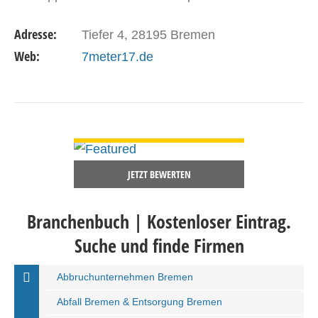
7METER17 verfolgt das Ziel, jedes Projekt aktiv
Adresse:
Tiefer 4, 28195 Bremen
mitzugestalten und…
Web:
7meter17.de
DETAILS ANSEHEN
JETZT BEWERTEN
Branchenbuch | Kostenloser Eintrag.
Suche und finde Firmen
Abbruchunternehmen Bremen
Abfall Bremen & Entsorgung Bremen