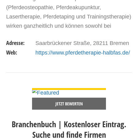
(Pferdeosteopathie, Pferdeakupunktur,
Lasertherapie, Pferdetaping und Trainingstherapie)
wirken ganzheitlich und können sowohl bei
körperlichen Problemen als auch bei psychischen
Adresse:
Saarbrückener Straße, 28211 Bremen
Auffälligkeiten helfen. Mein…
Web:
https://www.pferdetherapie-halbfas.de/
DETAILS ANSEHEN
JETZT BEWERTEN
Branchenbuch | Kostenloser Eintrag.
Suche und finde Firmen