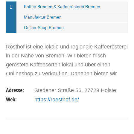
Kaffee Bremen & Kaffeerösterei Bremen
Manufaktur Bremen
Online-Shop Bremen
Rösthof ist eine lokale und regionale Kaffeerösterei
in der Nähe von Bremen. Wir bieten frisch
geröstete Kaffeesorten lokal und über einen
Onlineshop zu Verkauf an. Daneben bieten wir
gerade für Unverpackt-Läden Kaffee in Gläsern an,
Adresse:
Stedener Straße 56, 27729 Holste
die wir wieder…
Web:
https://roesthof.de/
DETAILS ANSEHEN