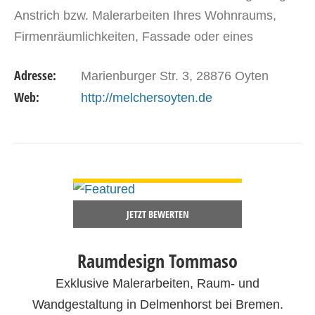
Anstrich bzw. Malerarbeiten Ihres Wohnraums,
Firmenräumlichkeiten, Fassade oder eines
Objektes an und das zu einem günstigen
Adresse:
Marienburger Str. 3, 28876 Oyten
Festpreis.
Web:
http://melchersoyten.de
DETAILS ANSEHEN
JETZT BEWERTEN
Raumdesign Tommaso
Exklusive Malerarbeiten, Raum- und
Wandgestaltung in Delmenhorst bei Bremen.