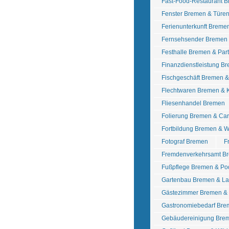
Fast-Food-Restaurant 
Fenster Bremen & Türe
Ferienunterkunft Breme
Fernsehsender Bremen
Festhalle Bremen & Pa
Finanzdienstleistung B
Fischgeschäft Bremen 
Flechtwaren Bremen &
Fliesenhandel Bremen
Folierung Bremen & Ca
Fortbildung Bremen & W
Fotograf Bremen
F
Fremdenverkehrsamt B
Fußpflege Bremen & Po
Gartenbau Bremen & La
Gästezimmer Bremen &
Gastronomiebedarf Bre
Gebäudereinigung Bre