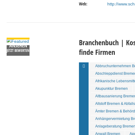
Web:
http://www.sc
DETAILS
Branchenbuch | Kos
ANSEHEN
finde Firmen
JETZT BEWERTEN
Abbruchunternehmen B
Abschleppdienst Breme
Afrikanische Lebensmit
Akupunktur Bremen
Altbausanierung Breme
Altstoff Bremen & Abfall
Ämter Bremen & Behör
Anhängervermietung Br
Anlageberatung Bremen
Anwalt Bremen
Ap