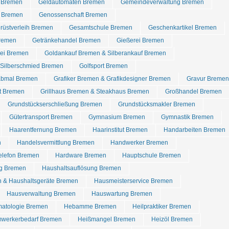
d Bremen
Geldautomaten Bremen
Gemeindeverwaltung Bremen
 Bremen
Genossenschaft Bremen
rüstverleih Bremen
Gesamtschule Bremen
Geschenkartikel Bremen
Bremen
Getränkehandel Bremen
Gießerei Bremen
rei Bremen
Goldankauf Bremen & Silberankauf Bremen
Silberschmied Bremen
Golfsport Bremen
abmal Bremen
Grafiker Bremen & Grafikdesigner Bremen
Gravur Bremen
t Bremen
Grillhaus Bremen & Steakhaus Bremen
Großhandel Bremen
Grundstückserschließung Bremen
Grundstücksmakler Bremen
Gütertransport Bremen
Gymnasium Bremen
Gymnastik Bremen
Haarentfernung Bremen
Haarinstitut Bremen
Handarbeiten Bremen
n
Handelsvermittlung Bremen
Handwerker Bremen
elefon Bremen
Hardware Bremen
Hauptschule Bremen
g Bremen
Haushaltsauflösung Bremen
 & Haushaltsgeräte Bremen
Hausmeisterservice Bremen
Hausverwaltung Bremen
Hauswartung Bremen
matologie Bremen
Hebamme Bremen
Heilpraktiker Bremen
werkerbedarf Bremen
Heißmangel Bremen
Heizöl Bremen