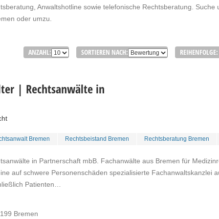
sberatung, Anwaltshotline sowie telefonische Rechtsberatung. Suche 
remen oder umzu.
ANZAHL:
SORTIEREN NACH:
REIHENFOLGE:
er | Rechtsanwälte in
cht
chtsanwalt Bremen
Rechtsbeistand Bremen
Rechtsberatung Bremen
tsanwälte in Partnerschaft mbB. Fachanwälte aus Bremen für Medizinr
eine auf schwere Personenschäden spezialisierte Fachanwaltskanzlei a
ließlich Patienten…
28199 Bremen