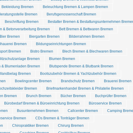
Bekleidung Bremen
Beleuchtung Bremen & Lampen Bremen
Beratungsstelle Bremen
Berufsgenossenschaft Bremen
Beschriftung Bremen
Bestatter Bremen & Bestattungsunternehmen Breme
n & Betonverarbeitung Bremen
Bett Bremen & Bettwaren Bremen
Bier Bremen
Biergarten Bremen
Bilderrahmen Bremen
dhauerei Bremen
Bildungseinrichtungen Bremen
dsport Bremen
Bistro Bremen
Blech Bremen & Blechwaren Bremen
Blitzschutzanlage Bremen
Blumen Bremen
n & Blumenladen Bremen
Blutspende Bremen & Blutbank Bremen
Wandbelag Bremen
Bootszubehör Bremen & Yachtzubehör Bremen
emen
Bowlingcenter Bremen
Brandschutz Bremen
Brauerei Bremen
chzeitskleider Bremen
Briefmarkenhandel Bremen & Philatelie Bremen
ren Bremen
Brunch Bremen
Bücher Bremen
Buchprüfer Bremen
Bürobedarf Bremen & Büroeinrichtung Bremen
Büroservice Bremen
remen
Busunternehmen Bremen
Callcenter Bremen
Camping Brem
yservice Bremen
CDs Bremen & Tonträger Bremen
en
Chiropraktiker Bremen
Chirurg Bremen