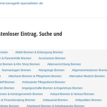
hmerzensgeld-spezialisten.de
tenloser Eintrag. Suche und
remen
Abfall Bremen & Entsorgung Bremen
n & Pannenhilfe Bremen
Accessoires Bremen
tel Bremen & Afro Shop Bremen
Aktenvernichtung Bremen
Alarmanlagen Bremen
Allergologe Bremen
Allgemeinmediziner Brem
n
Altenheim Bremen & Pflegeheim Bremen
Alternative Medizin Bremen
stoff Bremen
Ambulanter Pflegedienst Bremen
den Bremen
Angelgeschäfte Bremen & Angelshops Bremen
emen & Anhängerverleih Bremen
Ankauf Bremen & Verkauf Bremen
 & Finanzberatung Bremen
Antiquariat Bremen
Antiquitäten Bremen
otheke Bremen
Arbeitsamt Bremen & Arbeitsagentur Bremen