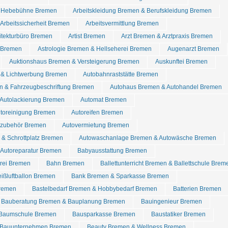
& Hebebühne Bremen
Arbeitskleidung Bremen & Berufskleidung Bremen
Arbeitssicherheit Bremen
Arbeitsvermittlung Bremen
itekturbüro Bremen
Artist Bremen
Arzt Bremen & Arztpraxis Bremen
l Bremen
Astrologie Bremen & Hellseherei Bremen
Augenarzt Bremen
Auktionshaus Bremen & Versteigerung Bremen
Auskunftei Bremen
& Lichtwerbung Bremen
Autobahnraststätte Bremen
n & Fahrzeugbeschriftung Bremen
Autohaus Bremen & Autohandel Bremen
 Autolackierung Bremen
Automat Bremen
utoreinigung Bremen
Autoreifen Bremen
tozubehör Bremen
Autovermietung Bremen
& Schrottplatz Bremen
Autowaschanlage Bremen & Autowäsche Bremen
 Autoreparatur Bremen
Babyausstattung Bremen
rei Bremen
Bahn Bremen
Ballettunterricht Bremen & Ballettschule Brem
ißluftballon Bremen
Bank Bremen & Sparkasse Bremen
Bremen
Bastelbedarf Bremen & Hobbybedarf Bremen
Batterien Bremen
Bauberatung Bremen & Bauplanung Bremen
Bauingenieur Bremen
Baumschule Bremen
Bausparkasse Bremen
Baustatiker Bremen
Bauunternehmen Bremen
Beauty Bremen & Wellness Bremen