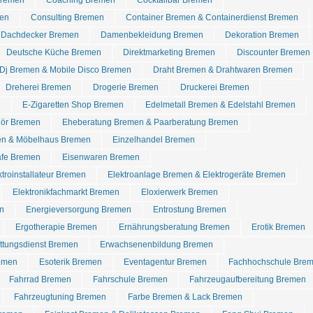
Bremen
Coaching Bremen
Cocktailbar Bremen
en
Consulting Bremen
Container Bremen & Containerdienst Bremen
Dachdecker Bremen
Damenbekleidung Bremen
Dekoration Bremen
Deutsche Küche Bremen
Direktmarketing Bremen
Discounter Bremen
Dj Bremen & Mobile Disco Bremen
Draht Bremen & Drahtwaren Bremen
Dreherei Bremen
Drogerie Bremen
Druckerei Bremen
n
E-Zigaretten Shop Bremen
Edelmetall Bremen & Edelstahl Bremen
hör Bremen
Eheberatung Bremen & Paarberatung Bremen
en & Möbelhaus Bremen
Einzelhandel Bremen
afe Bremen
Eisenwaren Bremen
ktroinstallateur Bremen
Elektroanlage Bremen & Elektrogeräte Bremen
Elektronikfachmarkt Bremen
Eloxierwerk Bremen
n
Energieversorgung Bremen
Entrostung Bremen
Ergotherapie Bremen
Ernährungsberatung Bremen
Erotik Bremen
ettungsdienst Bremen
Erwachsenenbildung Bremen
emen
Esoterik Bremen
Eventagentur Bremen
Fachhochschule Bre
Fahrrad Bremen
Fahrschule Bremen
Fahrzeugaufbereitung Bremen
Fahrzeugtuning Bremen
Farbe Bremen & Lack Bremen