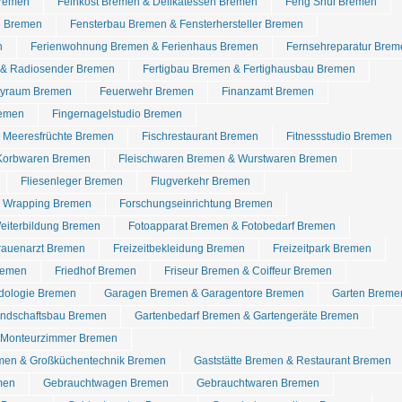
Bremen
Feinkost Bremen & Delikatessen Bremen
Feng Shui Bremen
n Bremen
Fensterbau Bremen & Fensterhersteller Bremen
n
Ferienwohnung Bremen & Ferienhaus Bremen
Fernsehreparatur Brem
 & Radiosender Bremen
Fertigbau Bremen & Fertighausbau Bremen
rtyraum Bremen
Feuerwehr Bremen
Finanzamt Bremen
remen
Fingernagelstudio Bremen
& Meeresfrüchte Bremen
Fischrestaurant Bremen
Fitnessstudio Bremen
 Korbwaren Bremen
Fleischwaren Bremen & Wurstwaren Bremen
Fliesenleger Bremen
Flugverkehr Bremen
r Wrapping Bremen
Forschungseinrichtung Bremen
eiterbildung Bremen
Fotoapparat Bremen & Fotobedarf Bremen
rauenarzt Bremen
Freizeitbekleidung Bremen
Freizeitpark Bremen
remen
Friedhof Bremen
Friseur Bremen & Coiffeur Bremen
dologie Bremen
Garagen Bremen & Garagentore Bremen
Garten Breme
ndschaftsbau Bremen
Gartenbedarf Bremen & Gartengeräte Bremen
 Monteurzimmer Bremen
men & Großküchentechnik Bremen
Gaststätte Bremen & Restaurant Bremen
men
Gebrauchtwagen Bremen
Gebrauchtwaren Bremen