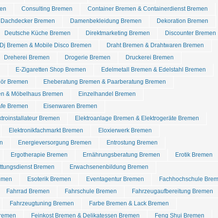
en
Consulting Bremen
Container Bremen & Containerdienst Bremen
Dachdecker Bremen
Damenbekleidung Bremen
Dekoration Bremen
Deutsche Küche Bremen
Direktmarketing Bremen
Discounter Bremen
Dj Bremen & Mobile Disco Bremen
Draht Bremen & Drahtwaren Bremen
Dreherei Bremen
Drogerie Bremen
Druckerei Bremen
n
E-Zigaretten Shop Bremen
Edelmetall Bremen & Edelstahl Bremen
hör Bremen
Eheberatung Bremen & Paarberatung Bremen
en & Möbelhaus Bremen
Einzelhandel Bremen
afe Bremen
Eisenwaren Bremen
ktroinstallateur Bremen
Elektroanlage Bremen & Elektrogeräte Bremen
Elektronikfachmarkt Bremen
Eloxierwerk Bremen
n
Energieversorgung Bremen
Entrostung Bremen
Ergotherapie Bremen
Ernährungsberatung Bremen
Erotik Bremen
ettungsdienst Bremen
Erwachsenenbildung Bremen
emen
Esoterik Bremen
Eventagentur Bremen
Fachhochschule Bre
Fahrrad Bremen
Fahrschule Bremen
Fahrzeugaufbereitung Bremen
Fahrzeugtuning Bremen
Farbe Bremen & Lack Bremen
Bremen
Feinkost Bremen & Delikatessen Bremen
Feng Shui Bremen