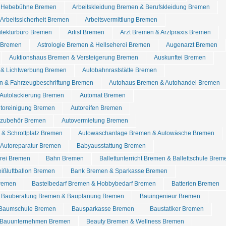
& Hebebühne Bremen
Arbeitskleidung Bremen & Berufskleidung Bremen
Arbeitssicherheit Bremen
Arbeitsvermittlung Bremen
itekturbüro Bremen
Artist Bremen
Arzt Bremen & Arztpraxis Bremen
l Bremen
Astrologie Bremen & Hellseherei Bremen
Augenarzt Bremen
Auktionshaus Bremen & Versteigerung Bremen
Auskunftei Bremen
& Lichtwerbung Bremen
Autobahnraststätte Bremen
n & Fahrzeugbeschriftung Bremen
Autohaus Bremen & Autohandel Bremen
 Autolackierung Bremen
Automat Bremen
utoreinigung Bremen
Autoreifen Bremen
tozubehör Bremen
Autovermietung Bremen
& Schrottplatz Bremen
Autowaschanlage Bremen & Autowäsche Bremen
 Autoreparatur Bremen
Babyausstattung Bremen
rei Bremen
Bahn Bremen
Ballettunterricht Bremen & Ballettschule Brem
ißluftballon Bremen
Bank Bremen & Sparkasse Bremen
Bremen
Bastelbedarf Bremen & Hobbybedarf Bremen
Batterien Bremen
Bauberatung Bremen & Bauplanung Bremen
Bauingenieur Bremen
Baumschule Bremen
Bausparkasse Bremen
Baustatiker Bremen
Bauunternehmen Bremen
Beauty Bremen & Wellness Bremen