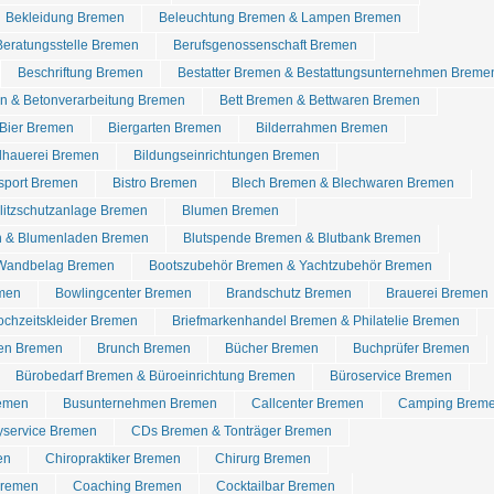
Bekleidung Bremen
Beleuchtung Bremen & Lampen Bremen
Beratungsstelle Bremen
Berufsgenossenschaft Bremen
Beschriftung Bremen
Bestatter Bremen & Bestattungsunternehmen Breme
n & Betonverarbeitung Bremen
Bett Bremen & Bettwaren Bremen
Bier Bremen
Biergarten Bremen
Bilderrahmen Bremen
dhauerei Bremen
Bildungseinrichtungen Bremen
dsport Bremen
Bistro Bremen
Blech Bremen & Blechwaren Bremen
Blitzschutzanlage Bremen
Blumen Bremen
n & Blumenladen Bremen
Blutspende Bremen & Blutbank Bremen
Wandbelag Bremen
Bootszubehör Bremen & Yachtzubehör Bremen
emen
Bowlingcenter Bremen
Brandschutz Bremen
Brauerei Bremen
chzeitskleider Bremen
Briefmarkenhandel Bremen & Philatelie Bremen
ren Bremen
Brunch Bremen
Bücher Bremen
Buchprüfer Bremen
Bürobedarf Bremen & Büroeinrichtung Bremen
Büroservice Bremen
remen
Busunternehmen Bremen
Callcenter Bremen
Camping Brem
yservice Bremen
CDs Bremen & Tonträger Bremen
en
Chiropraktiker Bremen
Chirurg Bremen
Bremen
Coaching Bremen
Cocktailbar Bremen