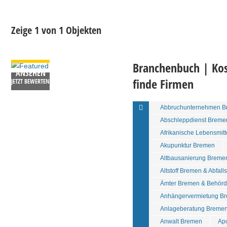
Zeige 1 von 1 Objekten
DETAILS
Branchenbuch | Kos
ANSEHEN
finde Firmen
JETZT BEWERTEN
Abbruchunternehmen B
Abschleppdienst Breme
Afrikanische Lebensmit
Akupunktur Bremen
Altbausanierung Breme
Altstoff Bremen & Abfall
Ämter Bremen & Behör
Anhängervermietung Br
Anlageberatung Bremen
Anwalt Bremen
Ap