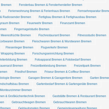
n Bremen
Fensterbau Bremen & Fensterhersteller Bremen
n
Ferienwohnung Bremen & Ferienhaus Bremen
Fernsehreparatur Brem
 & Radiosender Bremen
Fertigbau Bremen & Fertighausbau Bremen
rtyraum Bremen
Feuerwehr Bremen
Finanzamt Bremen
remen
Fingernagelstudio Bremen
& Meeresfrüchte Bremen
Fischrestaurant Bremen
Fitnessstudio Bremen
 Korbwaren Bremen
Fleischwaren Bremen & Wurstwaren Bremen
Fliesenleger Bremen
Flugverkehr Bremen
r Wrapping Bremen
Forschungseinrichtung Bremen
eiterbildung Bremen
Fotoapparat Bremen & Fotobedarf Bremen
rauenarzt Bremen
Freizeitbekleidung Bremen
Freizeitpark Bremen
remen
Friedhof Bremen
Friseur Bremen & Coiffeur Bremen
dologie Bremen
Garagen Bremen & Garagentore Bremen
Garten Breme
ndschaftsbau Bremen
Gartenbedarf Bremen & Gartengeräte Bremen
 Monteurzimmer Bremen
men & Großküchentechnik Bremen
Gaststätte Bremen & Restaurant Bremen
men
Gebrauchtwagen Bremen
Gebrauchtwaren Bremen
d Bremen
Geldautomaten Bremen
Gemeindeverwaltung Bremen