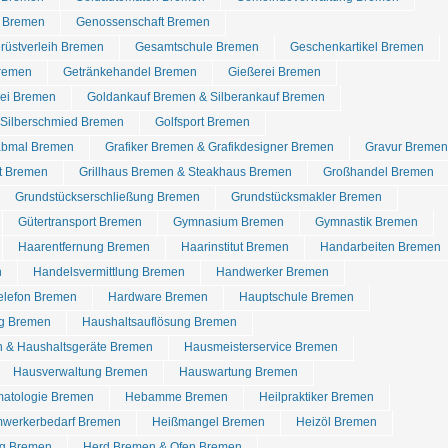
 Bremen
Genossenschaft Bremen
rüstverleih Bremen
Gesamtschule Bremen
Geschenkartikel Bremen
Bremen
Getränkehandel Bremen
Gießerei Bremen
rei Bremen
Goldankauf Bremen & Silberankauf Bremen
Silberschmied Bremen
Golfsport Bremen
abmal Bremen
Grafiker Bremen & Grafikdesigner Bremen
Gravur Bremen
t Bremen
Grillhaus Bremen & Steakhaus Bremen
Großhandel Bremen
Grundstückserschließung Bremen
Grundstücksmakler Bremen
Gütertransport Bremen
Gymnasium Bremen
Gymnastik Bremen
Haarentfernung Bremen
Haarinstitut Bremen
Handarbeiten Bremen
n
Handelsvermittlung Bremen
Handwerker Bremen
elefon Bremen
Hardware Bremen
Hauptschule Bremen
g Bremen
Haushaltsauflösung Bremen
 & Haushaltsgeräte Bremen
Hausmeisterservice Bremen
Hausverwaltung Bremen
Hauswartung Bremen
matologie Bremen
Hebamme Bremen
Heilpraktiker Bremen
werkerbedarf Bremen
Heißmangel Bremen
Heizöl Bremen
ng Bremen
Herd Bremen & Ofen Bremen