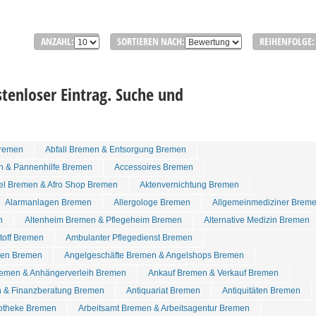
ANZAHL:
SORTIEREN NACH:
REIHENFOLGE:
tenloser Eintrag. Suche und
remen
Abfall Bremen & Entsorgung Bremen
n & Pannenhilfe Bremen
Accessoires Bremen
tel Bremen & Afro Shop Bremen
Aktenvernichtung Bremen
Alarmanlagen Bremen
Allergologe Bremen
Allgemeinmediziner Brem
n
Altenheim Bremen & Pflegeheim Bremen
Alternative Medizin Bremen
stoff Bremen
Ambulanter Pflegedienst Bremen
den Bremen
Angelgeschäfte Bremen & Angelshops Bremen
emen & Anhängerverleih Bremen
Ankauf Bremen & Verkauf Bremen
 & Finanzberatung Bremen
Antiquariat Bremen
Antiquitäten Bremen
otheke Bremen
Arbeitsamt Bremen & Arbeitsagentur Bremen