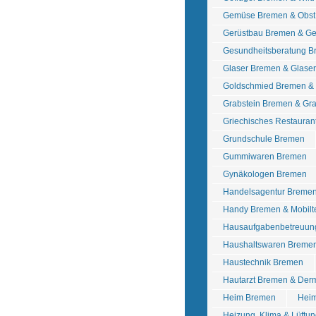
Gemüse Bremen & Obst
Gerüstbau Bremen & Ge
Gesundheitsberatung 
Glaser Bremen & Glase
Goldschmied Bremen & 
Grabstein Bremen & Gr
Griechisches Restauran
Grundschule Bremen
Gummiwaren Bremen
Gynäkologen Bremen
Handelsagentur Breme
Handy Bremen & Mobilt
Hausaufgabenbetreuun
Haushaltswaren Bremen
Haustechnik Bremen
Hautarzt Bremen & Der
Heim Bremen
Heim
Heizung, Klima & Lüftu