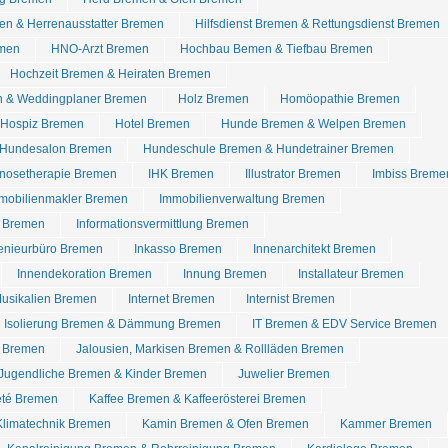
en & Herrenausstatter Bremen
Hilfsdienst Bremen & Rettungsdienst Bremen
emen
HNO-Arzt Bremen
Hochbau Bemen & Tiefbau Bremen
Hochzeit Bremen & Heiraten Bremen
n & Weddingplaner Bremen
Holz Bremen
Homöopathie Bremen
Hospiz Bremen
Hotel Bremen
Hunde Bremen & Welpen Bremen
 Hundesalon Bremen
Hundeschule Bremen & Hundetrainer Bremen
nosetherapie Bremen
IHK Bremen
Illustrator Bremen
Imbiss Breme
mobilienmakler Bremen
Immobilienverwaltung Bremen
e Bremen
Informationsvermittlung Bremen
genieurbüro Bremen
Inkasso Bremen
Innenarchitekt Bremen
Innendekoration Bremen
Innung Bremen
Installateur Bremen
Musikalien Bremen
Internet Bremen
Internist Bremen
Isolierung Bremen & Dämmung Bremen
IT Bremen & EDV Service Bremen
t Bremen
Jalousien, Markisen Bremen & Rollläden Bremen
Jugendliche Bremen & Kinder Bremen
Juwelier Bremen
eté Bremen
Kaffee Bremen & Kaffeerösterei Bremen
Klimatechnik Bremen
Kamin Bremen & Ofen Bremen
Kammer Bremen