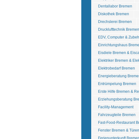
Dentallabor Bremen
Diskothek Bremen
Drechslerei Bremen
Drucklufttechnik Breme
EDV, Computer & Zube
Einrichtungshaus Brem
Eisdiele Bremen & Eisc
Elektriker Bremen & Ele
Elektrobedarf Bremen
Energieberatung Breme
Entrümpelung Bremen
Erste Hilfe Bremen & R
Erziehungsberatung Br
Facility-Management
Fahrzeugteile Bremen
Fast-Food-Restaurant 
Fenster Bremen & Türe
Ferienunterkunft Breme