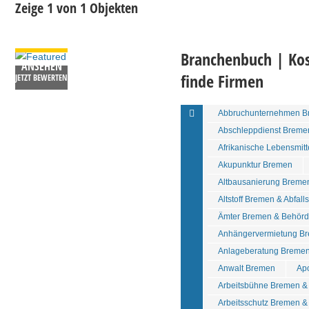
Zeige 1 von 1 Objekten
DETAILS
Branchenbuch | Kos
ANSEHEN
finde Firmen
JETZT BEWERTEN
Abbruchunternehmen B
Abschleppdienst Breme
Afrikanische Lebensmit
Akupunktur Bremen
Altbausanierung Breme
Altstoff Bremen & Abfall
Ämter Bremen & Behör
Anhängervermietung Br
Anlageberatung Bremen
Anwalt Bremen
Ap
Arbeitsbühne Bremen 
Arbeitsschutz Bremen & 