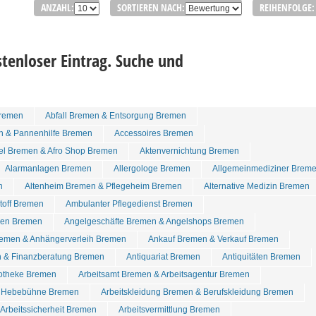
ANZAHL:
SORTIEREN NACH:
REIHENFOLGE:
tenloser Eintrag. Suche und
remen
Abfall Bremen & Entsorgung Bremen
n & Pannenhilfe Bremen
Accessoires Bremen
tel Bremen & Afro Shop Bremen
Aktenvernichtung Bremen
Alarmanlagen Bremen
Allergologe Bremen
Allgemeinmediziner Brem
n
Altenheim Bremen & Pflegeheim Bremen
Alternative Medizin Bremen
stoff Bremen
Ambulanter Pflegedienst Bremen
den Bremen
Angelgeschäfte Bremen & Angelshops Bremen
emen & Anhängerverleih Bremen
Ankauf Bremen & Verkauf Bremen
 & Finanzberatung Bremen
Antiquariat Bremen
Antiquitäten Bremen
otheke Bremen
Arbeitsamt Bremen & Arbeitsagentur Bremen
& Hebebühne Bremen
Arbeitskleidung Bremen & Berufskleidung Bremen
Arbeitssicherheit Bremen
Arbeitsvermittlung Bremen