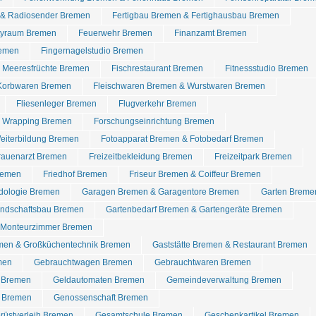
 & Radiosender Bremen
Fertigbau Bremen & Fertighausbau Bremen
rtyraum Bremen
Feuerwehr Bremen
Finanzamt Bremen
remen
Fingernagelstudio Bremen
& Meeresfrüchte Bremen
Fischrestaurant Bremen
Fitnessstudio Bremen
 Korbwaren Bremen
Fleischwaren Bremen & Wurstwaren Bremen
Fliesenleger Bremen
Flugverkehr Bremen
r Wrapping Bremen
Forschungseinrichtung Bremen
eiterbildung Bremen
Fotoapparat Bremen & Fotobedarf Bremen
rauenarzt Bremen
Freizeitbekleidung Bremen
Freizeitpark Bremen
remen
Friedhof Bremen
Friseur Bremen & Coiffeur Bremen
dologie Bremen
Garagen Bremen & Garagentore Bremen
Garten Breme
ndschaftsbau Bremen
Gartenbedarf Bremen & Gartengeräte Bremen
 Monteurzimmer Bremen
men & Großküchentechnik Bremen
Gaststätte Bremen & Restaurant Bremen
men
Gebrauchtwagen Bremen
Gebrauchtwaren Bremen
d Bremen
Geldautomaten Bremen
Gemeindeverwaltung Bremen
 Bremen
Genossenschaft Bremen
rüstverleih Bremen
Gesamtschule Bremen
Geschenkartikel Bremen