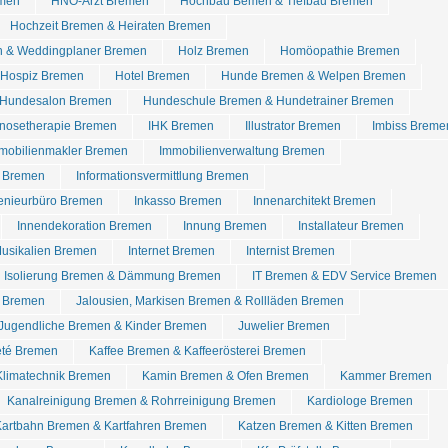
emen
HNO-Arzt Bremen
Hochbau Bemen & Tiefbau Bremen
Hochzeit Bremen & Heiraten Bremen
n & Weddingplaner Bremen
Holz Bremen
Homöopathie Bremen
Hospiz Bremen
Hotel Bremen
Hunde Bremen & Welpen Bremen
 Hundesalon Bremen
Hundeschule Bremen & Hundetrainer Bremen
nosetherapie Bremen
IHK Bremen
Illustrator Bremen
Imbiss Breme
mobilienmakler Bremen
Immobilienverwaltung Bremen
e Bremen
Informationsvermittlung Bremen
genieurbüro Bremen
Inkasso Bremen
Innenarchitekt Bremen
Innendekoration Bremen
Innung Bremen
Installateur Bremen
Musikalien Bremen
Internet Bremen
Internist Bremen
Isolierung Bremen & Dämmung Bremen
IT Bremen & EDV Service Bremen
t Bremen
Jalousien, Markisen Bremen & Rollläden Bremen
Jugendliche Bremen & Kinder Bremen
Juwelier Bremen
eté Bremen
Kaffee Bremen & Kaffeerösterei Bremen
Klimatechnik Bremen
Kamin Bremen & Ofen Bremen
Kammer Bremen
Kanalreinigung Bremen & Rohrreinigung Bremen
Kardiologe Bremen
Kartbahn Bremen & Kartfahren Bremen
Katzen Bremen & Kitten Bremen