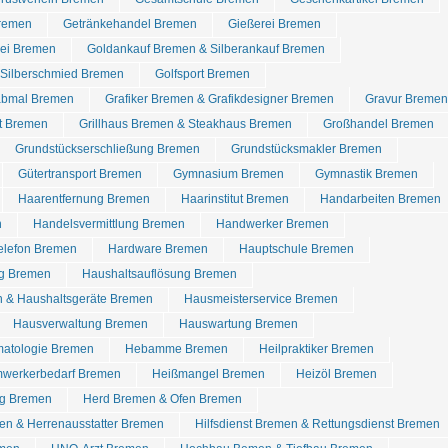
Bremen
Getränkehandel Bremen
Gießerei Bremen
rei Bremen
Goldankauf Bremen & Silberankauf Bremen
Silberschmied Bremen
Golfsport Bremen
abmal Bremen
Grafiker Bremen & Grafikdesigner Bremen
Gravur Bremen
t Bremen
Grillhaus Bremen & Steakhaus Bremen
Großhandel Bremen
Grundstückserschließung Bremen
Grundstücksmakler Bremen
Gütertransport Bremen
Gymnasium Bremen
Gymnastik Bremen
Haarentfernung Bremen
Haarinstitut Bremen
Handarbeiten Bremen
n
Handelsvermittlung Bremen
Handwerker Bremen
elefon Bremen
Hardware Bremen
Hauptschule Bremen
g Bremen
Haushaltsauflösung Bremen
 & Haushaltsgeräte Bremen
Hausmeisterservice Bremen
Hausverwaltung Bremen
Hauswartung Bremen
matologie Bremen
Hebamme Bremen
Heilpraktiker Bremen
werkerbedarf Bremen
Heißmangel Bremen
Heizöl Bremen
ng Bremen
Herd Bremen & Ofen Bremen
en & Herrenausstatter Bremen
Hilfsdienst Bremen & Rettungsdienst Bremen