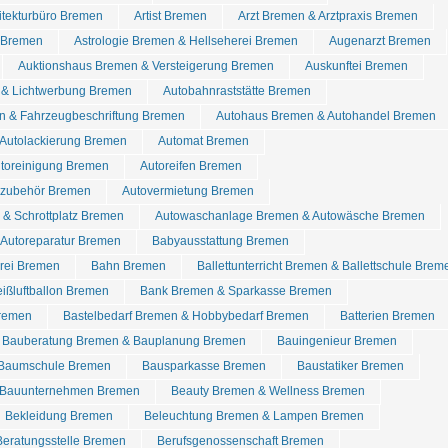
itekturbüro Bremen
Artist Bremen
Arzt Bremen & Arztpraxis Bremen
l Bremen
Astrologie Bremen & Hellseherei Bremen
Augenarzt Bremen
Auktionshaus Bremen & Versteigerung Bremen
Auskunftei Bremen
& Lichtwerbung Bremen
Autobahnraststätte Bremen
n & Fahrzeugbeschriftung Bremen
Autohaus Bremen & Autohandel Bremen
 Autolackierung Bremen
Automat Bremen
utoreinigung Bremen
Autoreifen Bremen
tozubehör Bremen
Autovermietung Bremen
& Schrottplatz Bremen
Autowaschanlage Bremen & Autowäsche Bremen
 Autoreparatur Bremen
Babyausstattung Bremen
rei Bremen
Bahn Bremen
Ballettunterricht Bremen & Ballettschule Brem
ißluftballon Bremen
Bank Bremen & Sparkasse Bremen
Bremen
Bastelbedarf Bremen & Hobbybedarf Bremen
Batterien Bremen
Bauberatung Bremen & Bauplanung Bremen
Bauingenieur Bremen
Baumschule Bremen
Bausparkasse Bremen
Baustatiker Bremen
Bauunternehmen Bremen
Beauty Bremen & Wellness Bremen
Bekleidung Bremen
Beleuchtung Bremen & Lampen Bremen
Beratungsstelle Bremen
Berufsgenossenschaft Bremen