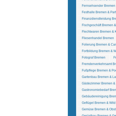
Fernsehsender Bremen
Festhalle Bremen & Pa
Finanzdienstleistung B
Fischgeschäft Bremen 
Flechtwaren Bremen &
Fliesenhandel Bremen
Folierung Bremen & Ca
Fortbildung Bremen & W
Fotograf Bremen
F
Fremdenverkehrsamt B
Fußpflege Bremen & Po
Gartenbau Bremen & La
Gästezimmer Bremen &
Gastronomiebedarf Bre
Gebäudereinigung Bre
Geflügel Bremen & Wil
Gemüse Bremen & Obst
Gerüstbau Bremen & Ge