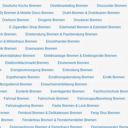
Deutsche Küche Bremen
Direktmarketing Bremen
Discounter Bremen
Dj Bremen & Mobile Disco Bremen
Draht Bremen & Drahtwaren Bremen
Dreherei Bremen
Drogerie Bremen
Druckerei Bremen
n
E-Zigaretten Shop Bremen
Edelmetall Bremen & Edelstahl Bremen
hör Bremen
Eheberatung Bremen & Paarberatung Bremen
en & Möbelhaus Bremen
Einzelhandel Bremen
afe Bremen
Eisenwaren Bremen
ktroinstallateur Bremen
Elektroanlage Bremen & Elektrogeräte Bremen
Elektronikfachmarkt Bremen
Eloxierwerk Bremen
n
Energieversorgung Bremen
Entrostung Bremen
Ergotherapie Bremen
Ernährungsberatung Bremen
Erotik Bremen
ettungsdienst Bremen
Erwachsenenbildung Bremen
emen
Esoterik Bremen
Eventagentur Bremen
Fachhochschule Bre
Fahrrad Bremen
Fahrschule Bremen
Fahrzeugaufbereitung Bremen
Fahrzeugtuning Bremen
Farbe Bremen & Lack Bremen
Bremen
Feinkost Bremen & Delikatessen Bremen
Feng Shui Bremen
n Bremen
Fensterbau Bremen & Fensterhersteller Bremen
n
Ferienwohnung Bremen & Ferienhaus Bremen
Fernsehreparatur Brem