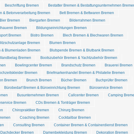
Beschriftung Bremen
Bestatter Bremen & Bestattungsunternehmen Breme
n & Betonverarbeitung Bremen
Bett Bremen & Bettwaren Bremen
Bier Bremen
Biergarten Bremen
Bilderrahmen Bremen
dhauerei Bremen
Bildungseinrichtungen Bremen
dsport Bremen
Bistro Bremen
Blech Bremen & Blechwaren Bremen
Blitzschutzanlage Bremen
Blumen Bremen
n & Blumenladen Bremen
Blutspende Bremen & Blutbank Bremen
Wandbelag Bremen
Bootszubehör Bremen & Yachtzubehör Bremen
emen
Bowlingcenter Bremen
Brandschutz Bremen
Brauerei Bremen
chzeitskleider Bremen
Briefmarkenhandel Bremen & Philatelie Bremen
ren Bremen
Brunch Bremen
Bücher Bremen
Buchprüfer Bremen
Bürobedarf Bremen & Büroeinrichtung Bremen
Büroservice Bremen
remen
Busunternehmen Bremen
Callcenter Bremen
Camping Brem
yservice Bremen
CDs Bremen & Tonträger Bremen
en
Chiropraktiker Bremen
Chirurg Bremen
Bremen
Coaching Bremen
Cocktailbar Bremen
en
Consulting Bremen
Container Bremen & Containerdienst Bremen
Dachdecker Bremen
Damenbekleidung Bremen
Dekoration Bremen