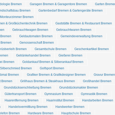
dologie Bremen
Garagen Bremen & Garagentore Bremen
Garten Breme
ndschaftsbau Bremen
Gartenbedarf Bremen & Gartengeräte Bremen
 Monteurzimmer Bremen
men & Großküchentechnik Bremen
Gaststätte Bremen & Restaurant Bremen
men
Gebrauchtwagen Bremen
Gebrauchtwaren Bremen
d Bremen
Geldautomaten Bremen
Gemeindeverwaltung Bremen
 Bremen
Genossenschaft Bremen
rüstverleih Bremen
Gesamtschule Bremen
Geschenkartikel Bremen
Bremen
Getränkehandel Bremen
Gießerei Bremen
rei Bremen
Goldankauf Bremen & Silberankauf Bremen
Silberschmied Bremen
Golfsport Bremen
abmal Bremen
Grafiker Bremen & Grafikdesigner Bremen
Gravur Bremen
t Bremen
Grillhaus Bremen & Steakhaus Bremen
Großhandel Bremen
Grundstückserschließung Bremen
Grundstücksmakler Bremen
Gütertransport Bremen
Gymnasium Bremen
Gymnastik Bremen
Haarentfernung Bremen
Haarinstitut Bremen
Handarbeiten Bremen
n
Handelsvermittlung Bremen
Handwerker Bremen
elefon Bremen
Hardware Bremen
Hauptschule Bremen