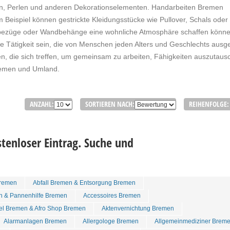
ern, Perlen und anderen Dekorationselementen. Handarbeiten Bremen
 Beispiel können gestrickte Kleidungsstücke wie Pullover, Schals oder
nbezüge oder Wandbehänge eine wohnliche Atmosphäre schaffen könne
Tätigkeit sein, die von Menschen jeden Alters und Geschlechts ausg
n, die sich treffen, um gemeinsam zu arbeiten, Fähigkeiten auszutaus
Bremen und Umland.
ANZAHL:
SORTIEREN NACH:
REIHENFOLGE:
tenloser Eintrag. Suche und
remen
Abfall Bremen & Entsorgung Bremen
n & Pannenhilfe Bremen
Accessoires Bremen
tel Bremen & Afro Shop Bremen
Aktenvernichtung Bremen
Alarmanlagen Bremen
Allergologe Bremen
Allgemeinmediziner Brem