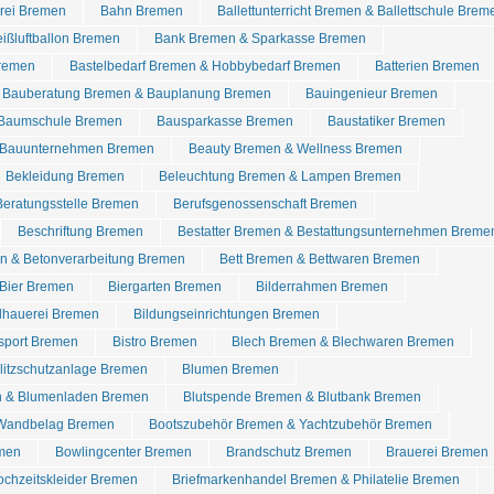
rei Bremen
Bahn Bremen
Ballettunterricht Bremen & Ballettschule Brem
ißluftballon Bremen
Bank Bremen & Sparkasse Bremen
Bremen
Bastelbedarf Bremen & Hobbybedarf Bremen
Batterien Bremen
Bauberatung Bremen & Bauplanung Bremen
Bauingenieur Bremen
Baumschule Bremen
Bausparkasse Bremen
Baustatiker Bremen
Bauunternehmen Bremen
Beauty Bremen & Wellness Bremen
Bekleidung Bremen
Beleuchtung Bremen & Lampen Bremen
Beratungsstelle Bremen
Berufsgenossenschaft Bremen
Beschriftung Bremen
Bestatter Bremen & Bestattungsunternehmen Breme
n & Betonverarbeitung Bremen
Bett Bremen & Bettwaren Bremen
Bier Bremen
Biergarten Bremen
Bilderrahmen Bremen
dhauerei Bremen
Bildungseinrichtungen Bremen
dsport Bremen
Bistro Bremen
Blech Bremen & Blechwaren Bremen
Blitzschutzanlage Bremen
Blumen Bremen
n & Blumenladen Bremen
Blutspende Bremen & Blutbank Bremen
Wandbelag Bremen
Bootszubehör Bremen & Yachtzubehör Bremen
emen
Bowlingcenter Bremen
Brandschutz Bremen
Brauerei Bremen
chzeitskleider Bremen
Briefmarkenhandel Bremen & Philatelie Bremen