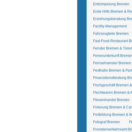
Entrümpelung Bremen
Erste Hilfe Bremen & R
Erziehungsberatung Br
Facility-Management
Fahrzeugteile Bremen
Fast-Food-Restaurant 
Fenster Bremen & Türe
Ferienunterkunft Breme
Fernsehsender Bremen
Festhalle Bremen & Pa
Finanzdienstleistung B
Fischgeschäft Bremen 
Flechtwaren Bremen &
Fliesenhandel Bremen
Folierung Bremen & Ca
Fortbildung Bremen & W
Fotograf Bremen
F
Fremdenverkehrsamt B