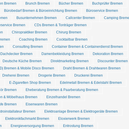
ren Bremen
Brunch Bremen
Bücher Bremen
Buchprüfer Bremen
Bürobedarf Bremen & Büroeinrichtung Bremen
Büroservice Bremen
remen
Busunternehmen Bremen
Callcenter Bremen
Camping Brem
yservice Bremen
CDs Bremen & Tonträger Bremen
en
Chiropraktiker Bremen
Chirurg Bremen
Bremen
Coaching Bremen
Cocktailbar Bremen
en
Consulting Bremen
Container Bremen & Containerdienst Bremen
Dachdecker Bremen
Damenbekleidung Bremen
Dekoration Bremen
Deutsche Küche Bremen
Direktmarketing Bremen
Discounter Bremen
Dj Bremen & Mobile Disco Bremen
Draht Bremen & Drahtwaren Bremen
Dreherei Bremen
Drogerie Bremen
Druckerei Bremen
n
E-Zigaretten Shop Bremen
Edelmetall Bremen & Edelstahl Bremen
hör Bremen
Eheberatung Bremen & Paarberatung Bremen
en & Möbelhaus Bremen
Einzelhandel Bremen
afe Bremen
Eisenwaren Bremen
ktroinstallateur Bremen
Elektroanlage Bremen & Elektrogeräte Bremen
Elektronikfachmarkt Bremen
Eloxierwerk Bremen
n
Energieversorgung Bremen
Entrostung Bremen