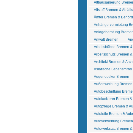
Altbausanierung Breme
Altstoff Bremen & Abfall
Ämter Bremen & Behör
Anhängervermietung Br
Anlageberatung Bremen
Anwalt Bremen
Ap
Arbeitsbühne Bremen 
Arbeitsschutz Bremen & 
Architekt Bremen & Arch
Asiatische Lebensmitte
Augenoptiker Bremen
Außenwerbung Bremen 
Autobeschriftung Breme
Autolackierer Bremen &
Autopflege Bremen & A
Autoteile Bremen & Au
Autoverwertung Bremen 
Autowerkstatt Bremen &