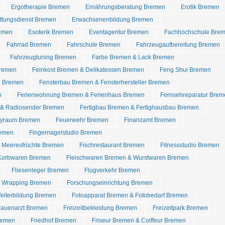
Ergotherapie Bremen
Ernährungsberatung Bremen
Erotik Bremen
ettungsdienst Bremen
Erwachsenenbildung Bremen
emen
Esoterik Bremen
Eventagentur Bremen
Fachhochschule Bre
Fahrrad Bremen
Fahrschule Bremen
Fahrzeugaufbereitung Bremen
Fahrzeugtuning Bremen
Farbe Bremen & Lack Bremen
Bremen
Feinkost Bremen & Delikatessen Bremen
Feng Shui Bremen
n Bremen
Fensterbau Bremen & Fensterhersteller Bremen
n
Ferienwohnung Bremen & Ferienhaus Bremen
Fernsehreparatur Brem
 & Radiosender Bremen
Fertigbau Bremen & Fertighausbau Bremen
rtyraum Bremen
Feuerwehr Bremen
Finanzamt Bremen
remen
Fingernagelstudio Bremen
& Meeresfrüchte Bremen
Fischrestaurant Bremen
Fitnessstudio Bremen
 Korbwaren Bremen
Fleischwaren Bremen & Wurstwaren Bremen
Fliesenleger Bremen
Flugverkehr Bremen
r Wrapping Bremen
Forschungseinrichtung Bremen
eiterbildung Bremen
Fotoapparat Bremen & Fotobedarf Bremen
rauenarzt Bremen
Freizeitbekleidung Bremen
Freizeitpark Bremen
remen
Friedhof Bremen
Friseur Bremen & Coiffeur Bremen