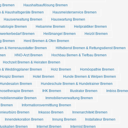
g Bremen
Haushaltsauflösung Bremen
 & Haushaltsgeräte Bremen
Hausmeisterservice Bremen
Hausverwaltung Bremen
Hauswartung Bremen
matologie Bremen
Hebamme Bremen
Heilpraktiker Bremen
werkerbedarf Bremen
Heißmangel Bremen
Heizöl Bremen
ng Bremen
Herd Bremen & Ofen Bremen
en & Herrenausstatter Bremen
Hilfsdienst Bremen & Rettungsdienst Bremen
emen
HNO-Arzt Bremen
Hochbau Bemen & Tiefbau Bremen
Hochzeit Bremen & Heiraten Bremen
n & Weddingplaner Bremen
Holz Bremen
Homöopathie Bremen
Hospiz Bremen
Hotel Bremen
Hunde Bremen & Welpen Bremen
 Hundesalon Bremen
Hundeschule Bremen & Hundetrainer Bremen
nosetherapie Bremen
IHK Bremen
Illustrator Bremen
Imbiss Breme
mobilienmakler Bremen
Immobilienverwaltung Bremen
e Bremen
Informationsvermittlung Bremen
genieurbüro Bremen
Inkasso Bremen
Innenarchitekt Bremen
Innendekoration Bremen
Innung Bremen
Installateur Bremen
Musikalien Bremen
Internet Bremen
Internist Bremen