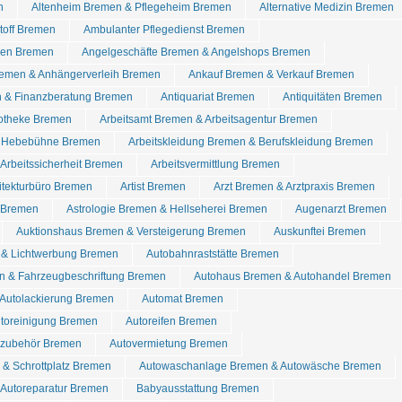
n
Altenheim Bremen & Pflegeheim Bremen
Alternative Medizin Bremen
stoff Bremen
Ambulanter Pflegedienst Bremen
den Bremen
Angelgeschäfte Bremen & Angelshops Bremen
emen & Anhängerverleih Bremen
Ankauf Bremen & Verkauf Bremen
 & Finanzberatung Bremen
Antiquariat Bremen
Antiquitäten Bremen
otheke Bremen
Arbeitsamt Bremen & Arbeitsagentur Bremen
& Hebebühne Bremen
Arbeitskleidung Bremen & Berufskleidung Bremen
Arbeitssicherheit Bremen
Arbeitsvermittlung Bremen
itekturbüro Bremen
Artist Bremen
Arzt Bremen & Arztpraxis Bremen
l Bremen
Astrologie Bremen & Hellseherei Bremen
Augenarzt Bremen
Auktionshaus Bremen & Versteigerung Bremen
Auskunftei Bremen
& Lichtwerbung Bremen
Autobahnraststätte Bremen
n & Fahrzeugbeschriftung Bremen
Autohaus Bremen & Autohandel Bremen
 Autolackierung Bremen
Automat Bremen
utoreinigung Bremen
Autoreifen Bremen
tozubehör Bremen
Autovermietung Bremen
& Schrottplatz Bremen
Autowaschanlage Bremen & Autowäsche Bremen
 Autoreparatur Bremen
Babyausstattung Bremen