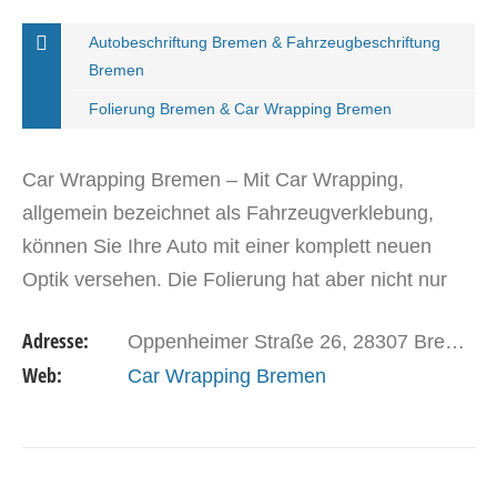
Autobeschriftung Bremen & Fahrzeugbeschriftung
Bremen
Folierung Bremen & Car Wrapping Bremen
Car Wrapping Bremen – Mit Car Wrapping,
allgemein bezeichnet als Fahrzeugverklebung,
können Sie Ihre Auto mit einer komplett neuen
Optik versehen. Die Folierung hat aber nicht nur
einen ästhetischen Zweck, sondern schützt den
Adresse:
Oppenheimer Straße 26, 28307 Bremen
Lack vor Kratzern…
Web:
Car Wrapping Bremen
DETAILS ANSEHEN