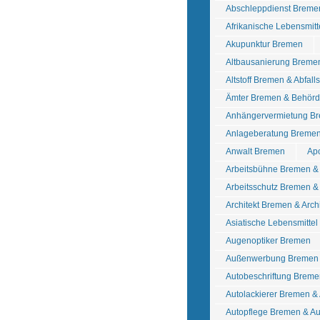
Abschleppdienst Breme
Afrikanische Lebensmit
Akupunktur Bremen
Altbausanierung Breme
Altstoff Bremen & Abfall
Ämter Bremen & Behör
Anhängervermietung Br
Anlageberatung Bremen
Anwalt Bremen
Ap
Arbeitsbühne Bremen 
Arbeitsschutz Bremen & 
Architekt Bremen & Arch
Asiatische Lebensmitte
Augenoptiker Bremen
Außenwerbung Bremen 
Autobeschriftung Breme
Autolackierer Bremen &
Autopflege Bremen & A