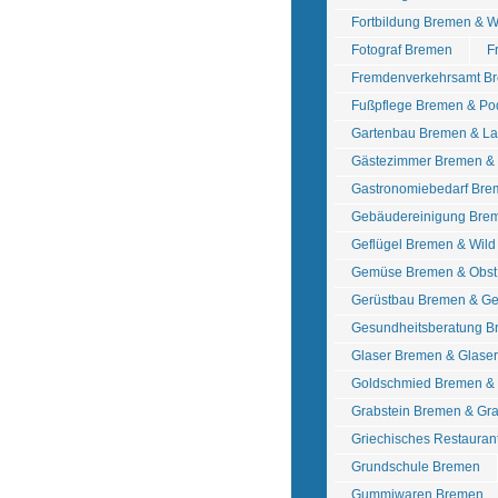
Fortbildung Bremen & W
Fotograf Bremen
F
Fremdenverkehrsamt B
Fußpflege Bremen & Po
Gartenbau Bremen & La
Gästezimmer Bremen &
Gastronomiebedarf Bre
Gebäudereinigung Bre
Geflügel Bremen & Wil
Gemüse Bremen & Obst
Gerüstbau Bremen & Ge
Gesundheitsberatung 
Glaser Bremen & Glase
Goldschmied Bremen & 
Grabstein Bremen & Gr
Griechisches Restauran
Grundschule Bremen
Gummiwaren Bremen