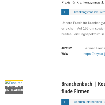
Praxis für Krankengymnastik
Krankengymnastik Brem
Unsere Praxis für Krankengym
erreichen. Auf 155 qm sowie
breites Leistungsspektrum in
Adresse:
Berliner Freih
Web:
https://physio
DETAILS
Branchenbuch | Kos
ANSEHEN
finde Firmen
JETZT BEWERTEN
Abbruchunternehmen B