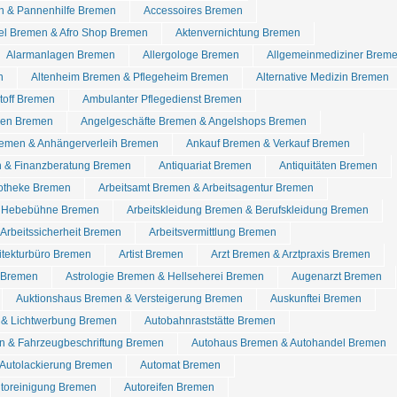
n & Pannenhilfe Bremen
Accessoires Bremen
tel Bremen & Afro Shop Bremen
Aktenvernichtung Bremen
Alarmanlagen Bremen
Allergologe Bremen
Allgemeinmediziner Brem
n
Altenheim Bremen & Pflegeheim Bremen
Alternative Medizin Bremen
stoff Bremen
Ambulanter Pflegedienst Bremen
den Bremen
Angelgeschäfte Bremen & Angelshops Bremen
emen & Anhängerverleih Bremen
Ankauf Bremen & Verkauf Bremen
 & Finanzberatung Bremen
Antiquariat Bremen
Antiquitäten Bremen
otheke Bremen
Arbeitsamt Bremen & Arbeitsagentur Bremen
& Hebebühne Bremen
Arbeitskleidung Bremen & Berufskleidung Bremen
Arbeitssicherheit Bremen
Arbeitsvermittlung Bremen
itekturbüro Bremen
Artist Bremen
Arzt Bremen & Arztpraxis Bremen
l Bremen
Astrologie Bremen & Hellseherei Bremen
Augenarzt Bremen
Auktionshaus Bremen & Versteigerung Bremen
Auskunftei Bremen
& Lichtwerbung Bremen
Autobahnraststätte Bremen
n & Fahrzeugbeschriftung Bremen
Autohaus Bremen & Autohandel Bremen
 Autolackierung Bremen
Automat Bremen
utoreinigung Bremen
Autoreifen Bremen