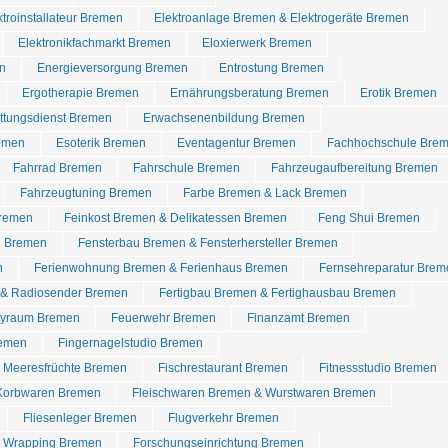
ktroinstallateur Bremen
Elektroanlage Bremen & Elektrogeräte Bremen
Elektronikfachmarkt Bremen
Eloxierwerk Bremen
n
Energieversorgung Bremen
Entrostung Bremen
Ergotherapie Bremen
Ernährungsberatung Bremen
Erotik Bremen
ettungsdienst Bremen
Erwachsenenbildung Bremen
emen
Esoterik Bremen
Eventagentur Bremen
Fachhochschule Bre
Fahrrad Bremen
Fahrschule Bremen
Fahrzeugaufbereitung Bremen
Fahrzeugtuning Bremen
Farbe Bremen & Lack Bremen
Bremen
Feinkost Bremen & Delikatessen Bremen
Feng Shui Bremen
n Bremen
Fensterbau Bremen & Fensterhersteller Bremen
n
Ferienwohnung Bremen & Ferienhaus Bremen
Fernsehreparatur Brem
 & Radiosender Bremen
Fertigbau Bremen & Fertighausbau Bremen
rtyraum Bremen
Feuerwehr Bremen
Finanzamt Bremen
remen
Fingernagelstudio Bremen
& Meeresfrüchte Bremen
Fischrestaurant Bremen
Fitnessstudio Bremen
 Korbwaren Bremen
Fleischwaren Bremen & Wurstwaren Bremen
Fliesenleger Bremen
Flugverkehr Bremen
r Wrapping Bremen
Forschungseinrichtung Bremen