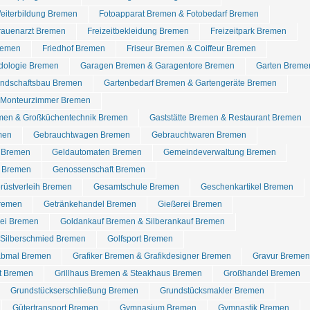
eiterbildung Bremen
Fotoapparat Bremen & Fotobedarf Bremen
rauenarzt Bremen
Freizeitbekleidung Bremen
Freizeitpark Bremen
remen
Friedhof Bremen
Friseur Bremen & Coiffeur Bremen
dologie Bremen
Garagen Bremen & Garagentore Bremen
Garten Breme
ndschaftsbau Bremen
Gartenbedarf Bremen & Gartengeräte Bremen
 Monteurzimmer Bremen
men & Großküchentechnik Bremen
Gaststätte Bremen & Restaurant Bremen
men
Gebrauchtwagen Bremen
Gebrauchtwaren Bremen
d Bremen
Geldautomaten Bremen
Gemeindeverwaltung Bremen
 Bremen
Genossenschaft Bremen
rüstverleih Bremen
Gesamtschule Bremen
Geschenkartikel Bremen
Bremen
Getränkehandel Bremen
Gießerei Bremen
rei Bremen
Goldankauf Bremen & Silberankauf Bremen
Silberschmied Bremen
Golfsport Bremen
abmal Bremen
Grafiker Bremen & Grafikdesigner Bremen
Gravur Bremen
t Bremen
Grillhaus Bremen & Steakhaus Bremen
Großhandel Bremen
Grundstückserschließung Bremen
Grundstücksmakler Bremen
Gütertransport Bremen
Gymnasium Bremen
Gymnastik Bremen