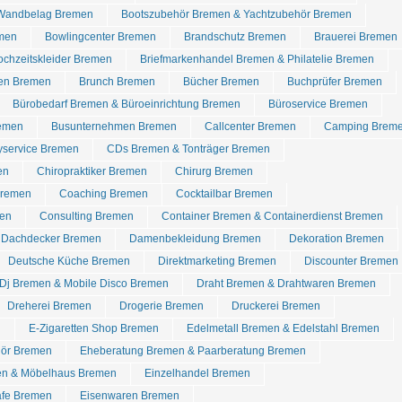
Wandbelag Bremen
Bootszubehör Bremen & Yachtzubehör Bremen
emen
Bowlingcenter Bremen
Brandschutz Bremen
Brauerei Bremen
chzeitskleider Bremen
Briefmarkenhandel Bremen & Philatelie Bremen
ren Bremen
Brunch Bremen
Bücher Bremen
Buchprüfer Bremen
Bürobedarf Bremen & Büroeinrichtung Bremen
Büroservice Bremen
remen
Busunternehmen Bremen
Callcenter Bremen
Camping Brem
yservice Bremen
CDs Bremen & Tonträger Bremen
en
Chiropraktiker Bremen
Chirurg Bremen
Bremen
Coaching Bremen
Cocktailbar Bremen
en
Consulting Bremen
Container Bremen & Containerdienst Bremen
Dachdecker Bremen
Damenbekleidung Bremen
Dekoration Bremen
Deutsche Küche Bremen
Direktmarketing Bremen
Discounter Bremen
Dj Bremen & Mobile Disco Bremen
Draht Bremen & Drahtwaren Bremen
Dreherei Bremen
Drogerie Bremen
Druckerei Bremen
n
E-Zigaretten Shop Bremen
Edelmetall Bremen & Edelstahl Bremen
hör Bremen
Eheberatung Bremen & Paarberatung Bremen
en & Möbelhaus Bremen
Einzelhandel Bremen
afe Bremen
Eisenwaren Bremen