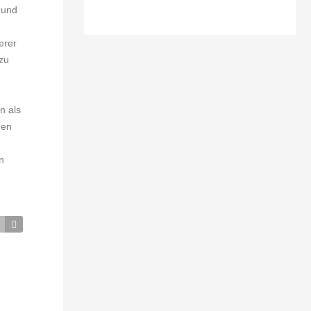
 und
erer
 zu
n als
gen
n