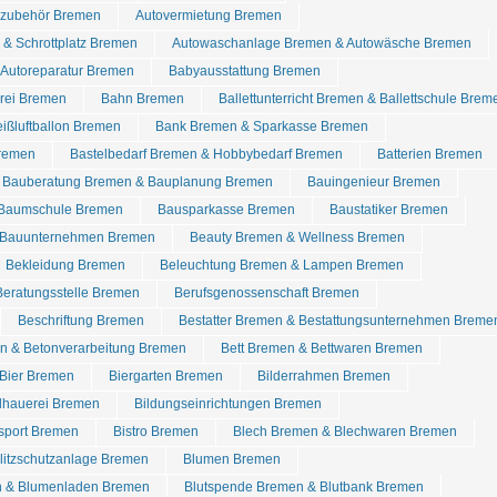
tozubehör Bremen
Autovermietung Bremen
& Schrottplatz Bremen
Autowaschanlage Bremen & Autowäsche Bremen
 Autoreparatur Bremen
Babyausstattung Bremen
rei Bremen
Bahn Bremen
Ballettunterricht Bremen & Ballettschule Brem
ißluftballon Bremen
Bank Bremen & Sparkasse Bremen
Bremen
Bastelbedarf Bremen & Hobbybedarf Bremen
Batterien Bremen
Bauberatung Bremen & Bauplanung Bremen
Bauingenieur Bremen
Baumschule Bremen
Bausparkasse Bremen
Baustatiker Bremen
Bauunternehmen Bremen
Beauty Bremen & Wellness Bremen
Bekleidung Bremen
Beleuchtung Bremen & Lampen Bremen
Beratungsstelle Bremen
Berufsgenossenschaft Bremen
Beschriftung Bremen
Bestatter Bremen & Bestattungsunternehmen Breme
n & Betonverarbeitung Bremen
Bett Bremen & Bettwaren Bremen
Bier Bremen
Biergarten Bremen
Bilderrahmen Bremen
dhauerei Bremen
Bildungseinrichtungen Bremen
dsport Bremen
Bistro Bremen
Blech Bremen & Blechwaren Bremen
Blitzschutzanlage Bremen
Blumen Bremen
n & Blumenladen Bremen
Blutspende Bremen & Blutbank Bremen