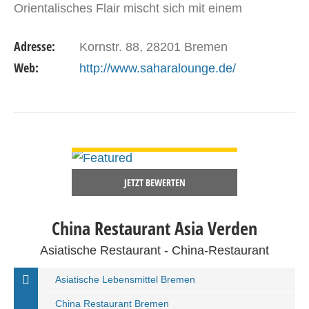
Orientalisches Flair mischt sich mit einem
modernen Einrichtungsstil und einer gut
Adresse:
Kornstr. 88, 28201 Bremen
ausgestatten Bar. Die…
Web:
http://www.saharalounge.de/
DETAILS ANSEHEN
JETZT BEWERTEN
China Restaurant Asia Verden
Asiatische Restaurant - China-Restaurant
Asiatische Lebensmittel Bremen
China Restaurant Bremen