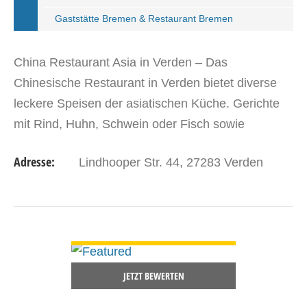
Gaststätte Bremen & Restaurant Bremen
China Restaurant Asia in Verden – Das
Chinesische Restaurant in Verden bietet diverse
leckere Speisen der asiatischen Küche. Gerichte
mit Rind, Huhn, Schwein oder Fisch sowie
verschiedene kleine Vorspeisen bis hin zu
Adresse:
Lindhooper Str. 44, 27283 Verden
mehrgängigen Menüs. Das…
DETAILS ANSEHEN
JETZT BEWERTEN