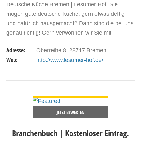
Deutsche Küche Bremen | Lesumer Hof. Sie
mögen gute deutsche Küche, gern etwas deftig
und natürlich hausgemacht? Dann sind die bei uns
genau richtig! Gern verwöhnen wir Sie mit
traditionellen norddeutschen und hausgemachten
Adresse:
Oberreihe 8, 28717 Bremen
Gerichten. Zudem finden…
Web:
http://www.lesumer-hof.de/
DETAILS ANSEHEN
JETZT BEWERTEN
Branchenbuch | Kostenloser Eintrag.