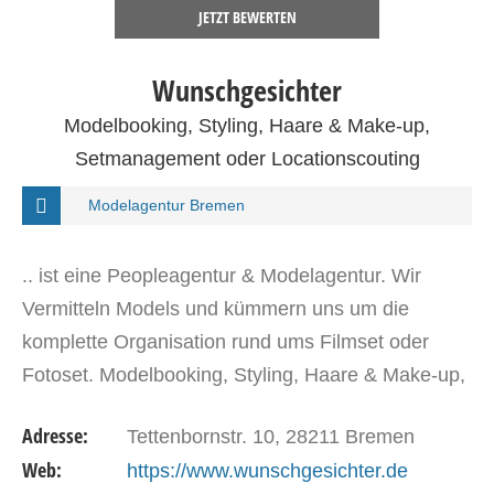
JETZT BEWERTEN
Wunsch­ge­sich­ter
Modelbooking, Styling, Haare & Make-up,
Setmanagement oder Locationscouting
Modelagentur Bremen
.. ist eine Peopleagentur & Modelagentur. Wir
Vermitteln Models und kümmern uns um die
komplette Organisation rund ums Filmset oder
Fotoset. Modelbooking, Styling, Haare & Make-up,
Setmanagement oder Locationscouting. Verlassen
Adresse:
Tet­ten­born­str. 10, 28211 Bre­men
Sie sich…
Web:
https://www.wunschgesichter.de