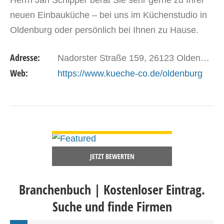
Herrn Jan Schipper berät Sie sehr gerne zu Ihrer
neuen Einbauküche – bei uns im Küchenstudio in
Oldenburg oder persönlich bei Ihnen zu Hause.
Besuchen Sie uns doch einfach in Oldenburg in
Adresse:
Nadorster Straße 159, 26123 Oldenburg
der Nadorster…
Web:
https://www.kueche-co.de/oldenburg
DETAILS ANSEHEN
JETZT BEWERTEN
Branchenbuch | Kostenloser Eintrag.
Suche und finde Firmen