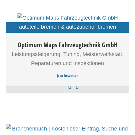
autoteile bremen & autozubehör bremen
autowerkstatt bremen & autoreparatur
Optimum Maps Fahrzeugtechnik GmbH
bremen
Optimum Maps Fahrzeugtechnik Stuhr bei Bremen ist ein
fahrzeugaufbereitung bremen
führendes Unternehmen im modernen Automobilsektor. In
Leistungssteigerung, Tuning, Meisterwerkstatt,
unserem Meisterbetrieb liegt der besondere Fokus,
fahrzeugteile bremen
Reparaturen und Inspektionen
neben normalen KFZ-Reparaturen und Inspektionen, auf
fahrzeugtuning bremen
KFZ-Modifikationen und Leistungssteigerungen in Stuhr
Jetzt bewerten
bei Bremen sowie auf Spezialreparaturen und
Spezialwartungen.