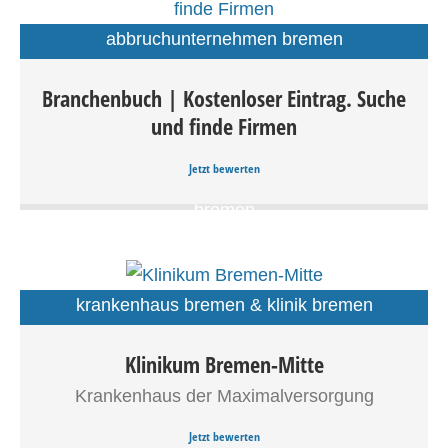
abbruchunternehmen bremen
abfall bremen & entsorgung bremen
Branchenbuch | Kostenloser Eintrag. Suche
abschleppdienst bremen & pannenhilfe
Branchenbuch | Branchenbuch | Kostenloser Eintrag für
und finde Firmen
bremen
Unternehmen, Firmen, Dienstleistungen, Gewerbe,
Webseiten alle Branchen suchen und finden.
accessoires bremen
Jetzt bewerten
afrikanische lebensmittel bremen & afro shop
bremen
aktenvernichtung bremen
akupunktur bremen
alarmanlagen bremen
allergologe bremen
krankenhaus bremen & klinik bremen
allgemeinmediziner bremen
altbausanierung bremen
Klinikum Bremen-Mitte
Das Klinikum Bremen-Mitte Krankenhaus der
altenheim bremen & pflegeheim bremen
Maximalversorgung.
Krankenhaus der Maximalversorgung
alternative medizin bremen
Jetzt bewerten
altstoff bremen & abfallstoff bremen