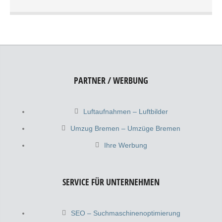
ambulanter pflegedienst bremen
ämter bremen & behörden bremen
angelgeschäfte bremen & angelshops
bremen
anhängervermietung bremen &
PARTNER / WERBUNG
anhängerverleih bremen
ankauf bremen & verkauf bremen
anlageberatung bremen & finanzberatung
Luftaufnahmen – Luftbilder
bremen
Umzug Bremen – Umzüge Bremen
antiquariat bremen
antiquitäten bremen
Ihre Werbung
anwalt bremen
apotheke bremen
arbeitsamt bremen & arbeitsagentur bremen
SERVICE FÜR UNTERNEHMEN
arbeitsbühne bremen & hebebühne bremen
arbeitskleidung bremen & berufskleidung
bremen
SEO – Suchmaschinenoptimierung